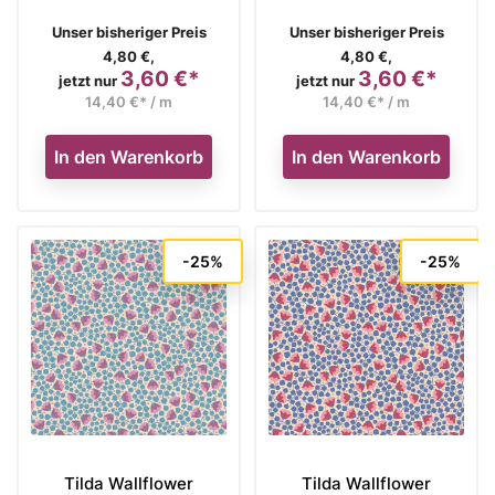
Verkaufspreis
Verkaufspreis
Unser bisheriger Preis
Unser bisheriger Preis
4,80 €,
4,80 €,
3,60 €*
3,60 €*
Preis
Preis
jetzt nur
jetzt nur
14,40 €* / m
14,40 €* / m
In den Warenkorb
In den Warenkorb
-25%
-25%
Tilda Wallflower
Tilda Wallflower