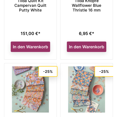
Tilda Quilt Kit
Tilda Knöpfe
Campervan Quilt
Wallflower Blue
Putty White
Thristle 16 mm
151,00 €*
6,95 €*
Preis
Preis
In den Warenkorb
In den Warenkorb
-25%
-25%