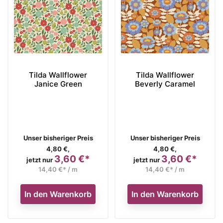
Tilda Wallflower
Tilda Wallflower
Janice Green
Beverly Caramel
Verkaufspreis
Verkaufspreis
Unser bisheriger Preis
Unser bisheriger Preis
4,80 €,
4,80 €,
3,60 €*
3,60 €*
Preis
Preis
jetzt nur
jetzt nur
14,40 €* / m
14,40 €* / m
In den Warenkorb
In den Warenkorb