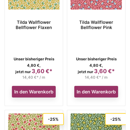
Tilda Wallflower
Tilda Wallflower
Bellflower Flaxen
Bellflower Pink
Verkaufspreis
Verkaufspreis
Unser bisheriger Preis
Unser bisheriger Preis
4,80 €,
4,80 €,
3,60 €*
3,60 €*
Preis
Preis
jetzt nur
jetzt nur
14,40 €* / m
14,40 €* / m
In den Warenkorb
In den Warenkorb
-25%
-25%