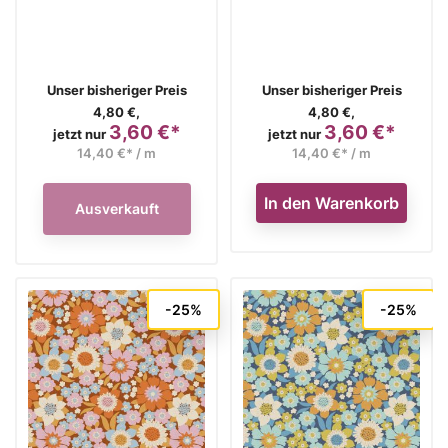
Verkaufspreis
Verkaufspreis
Unser bisheriger Preis
Unser bisheriger Preis
4,80 €,
4,80 €,
3,60 €*
3,60 €*
Preis
Preis
jetzt nur
jetzt nur
14,40 €* / m
14,40 €* / m
In den Warenkorb
Ausverkauft
-25%
-25%