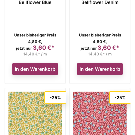
Bellflower Blue
Bellflower Denim
Verkaufspreis
Verkaufspreis
Unser bisheriger Preis
Unser bisheriger Preis
4,80 €,
4,80 €,
3,60 €*
3,60 €*
Preis
Preis
jetzt nur
jetzt nur
14,40 €* / m
14,40 €* / m
In den Warenkorb
In den Warenkorb
-25%
-25%