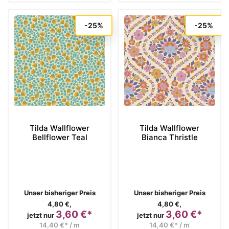
-25%
-25%
Tilda Wallflower
Tilda Wallflower
Bellflower Teal
Bianca Thristle
Verkaufspreis
Verkaufspreis
Unser bisheriger Preis
Unser bisheriger Preis
4,80 €,
4,80 €,
3,60 €*
3,60 €*
Preis
Preis
jetzt nur
jetzt nur
14,40 €* / m
14,40 €* / m