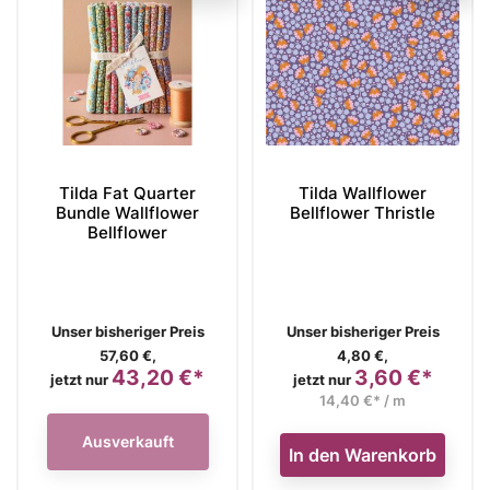
Tilda Fat Quarter
Tilda Wallflower
Bundle Wallflower
Bellflower Thristle
Bellflower
Verkaufspreis
Verkaufspreis
Unser bisheriger Preis
Unser bisheriger Preis
57,60 €,
4,80 €,
43,20 €*
3,60 €*
Preis
Preis
jetzt nur
jetzt nur
14,40 €* / m
Ausverkauft
In den Warenkorb