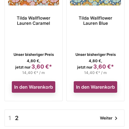
Tilda Wallflower
Tilda Wallflower
Lauren Caramel
Lauren Blue
Verkaufspreis
Verkaufspreis
Unser bisheriger Preis
Unser bisheriger Preis
4,80 €,
4,80 €,
3,60 €*
3,60 €*
Preis
Preis
jetzt nur
jetzt nur
14,40 €* / m
14,40 €* / m
In den Warenkorb
In den Warenkorb
1
2

Weiter