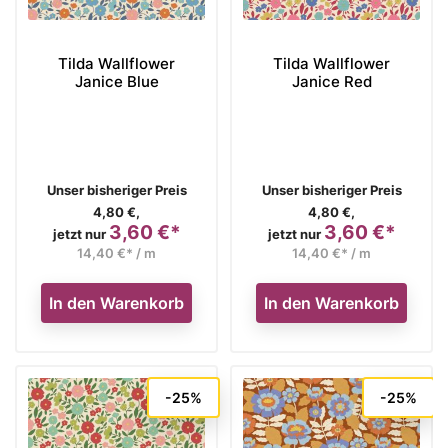
Tilda Wallflower
Tilda Wallflower
Janice Blue
Janice Red
Verkaufspreis
Verkaufspreis
Unser bisheriger Preis
Unser bisheriger Preis
4,80 €,
4,80 €,
3,60 €*
3,60 €*
Preis
Preis
jetzt nur
jetzt nur
14,40 €* / m
14,40 €* / m
In den Warenkorb
In den Warenkorb
-25%
-25%