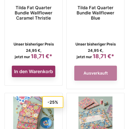
Tilda Fat Quarter
Tilda Fat Quarter
Bundle Wallflower
Bundle Wallflower
Caramel Thristle
Blue
Verkaufspreis
Verkaufspreis
Unser bisheriger Preis
Unser bisheriger Preis
24,95 €,
24,95 €,
18,71 €*
18,71 €*
Preis
Preis
jetzt nur
jetzt nur
In den Warenkorb
Ausverkauft
-25%