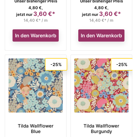
Verkaufspreis
Verkaufspreis
Unser bisheriger Preis
Unser bisheriger Preis
4,80 €,
4,80 €,
3,60 €*
3,60 €*
Preis
Preis
jetzt nur
jetzt nur
14,40 €* / m
14,40 €* / m
In den Warenkorb
In den Warenkorb
-25%
-25%
Tilda Wallflower
Tilda Wallflower
Blue
Burgundy