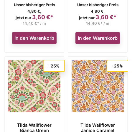
Verkaufspreis
Verkaufspreis
Unser bisheriger Preis
Unser bisheriger Preis
4,80 €,
4,80 €,
3,60 €*
3,60 €*
Preis
Preis
jetzt nur
jetzt nur
14,40 €* / m
14,40 €* / m
In den Warenkorb
In den Warenkorb
-25%
-25%
Tilda Wallflower
Tilda Wallflower
Bianca Green
Janice Caramel