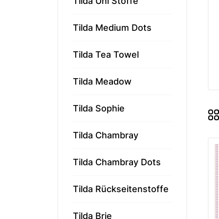
Tilda Uni Stoffe
Memories
Tilda - ält
Tilda Medium Dots
Tilda Basic
Tilda Hauts
Tilda Tea Towel
MARKEN
Tilda Meadow
Markenstof
Tilda Sophie
Tilda Chambray
Tilda Chambray Dots
Tilda Rückseitenstoffe
Tilda Brie