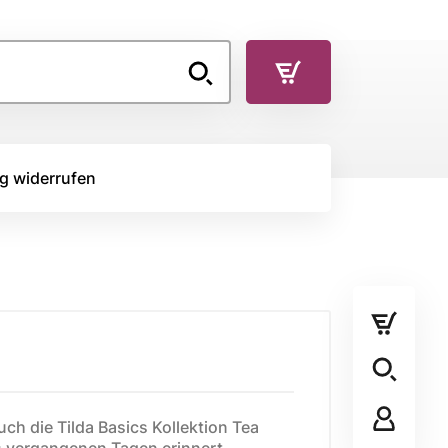
g widerrufen
TOFFE
RÜCKSEITENSTOFF
Rückseitenstoff
STOFFPANEL
uch die Tilda Basics Kollektion Tea
Stoffpanel
s vergangenen Tagen erinnert,