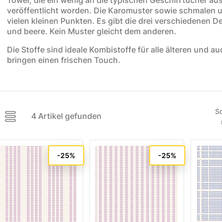
veröffentlicht worden. Die Karomuster sowie schmalen u
ere Kollektionen
vielen kleinen Punkten. Es gibt die drei verschiedenen De
und beere. Kein Muster gleicht dem anderen.
s
toff
Die Stoffe sind ideale Kombistoffe für alle älteren und a
bringen einen frischen Touch.
STOFFE
MUSTER
STOFFREST
fe
Muster
Stoffreste
So
4 Artikel gefunden
-25%
-25%