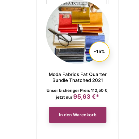
-15%
r Society Fat
Moda Fabrics Fat Quarter
Moda Fa
Bundle Vessel
Bundle Thatched 2021
Bundle
is
Verkaufspreis
Verkaufs
ger Preis 136,90 €,
Unser bisheriger Preis 112,50 €,
Unser bish
116,37 €*
95,63 €*
Preis
Preis
jetzt nur
jetzt
n Warenkorb
In den Warenkorb
In 