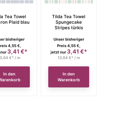
da Tea Towel
Tilda Tea Towel
ron Plaid blau
Spungecake
Stripes türkis
rkaufspreis
Verkaufspreis
er bisheriger
Unser bisheriger
reis 4,55 €,
Preis 4,55 €,
3,41 €*
3,41 €*
Preis
Preis
 nur
jetzt nur
3,64 €* / m
13,64 €* / m
In den
In den
Warenkorb
Warenkorb