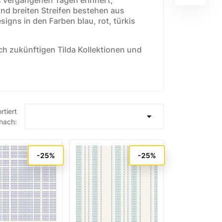
nd breiten Streifen bestehen aus
signs in den Farben blau, rot, türkis
uch zukünftigen Tilda Kollektionen und
E
WEIHNACHTSSTOFFE
Moda Fabrics Berry and
rtiert
Pine

nach:
Moda Fabrics Christmas
Eve
-25%
-25%
Moda Fabrics Merrymaking
Moda Fabrics Christmas
Morning
Moda Fabrics Christmas
Card