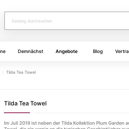
ine
Demnächst
Angebote
Blog
Vertra
Tilda Tea Towel
TOFFE
SWAFING STOFFE
TASCHENS
e 2026
Swafing Heide Uni
Breitcord
Tilda Tea Towel
Swafing Kim
Canvas Stoffe
e 2025
Swafing Dotty
Korkstoff
e 2024
Kunstleder
ing
Im Juli 2019 ist neben der Tilda Kollektion Plum Garden a
Towel, die ein wenig an die typischen Geschirrtücher au