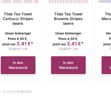
Tilda Tea Towel
Tilda Tea Towel
Til
Cantucci Stripes
Brownie Stripes
Maca
beere
beere
Verkaufspreis
Verkaufspreis
Ve
Unser bisheriger
Unser bisheriger
Uns
Preis 4,55 €,
Preis 4,55 €,
P
3,41 €*
3,41 €*
Preis
Preis
jetzt nur
jetzt nur
jetzt
13,64 €* / m
13,64 €* / m
1
In den
In den
Warenkorb
Warenkorb
 - 4 von 4 Artikel(n)