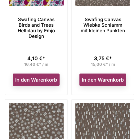
Swafing Canvas
Swafing Canvas
Birds and Trees
Wiebke Schlamm
Hellblau by Emjo
mit kleinen Punkten
Design
4,10 €*
3,75 €*
Preis
Preis
16,40 €* / m
15,00 €* / m
In den Warenkorb
In den Warenkorb