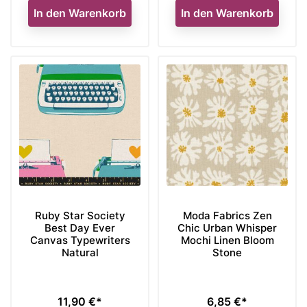
In den Warenkorb
In den Warenkorb
Ruby Star Society
Moda Fabrics Zen
Best Day Ever
Chic Urban Whisper
Canvas Typewriters
Mochi Linen Bloom
Natural
Stone
11,90 €*
6,85 €*
Preis
Preis