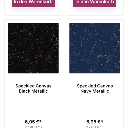
In den Warenkorb
In den Warenkorb
Speckled Canvas
Speckled Canvas
Black Metallic
Navy Metallic
6,95 €*
6,95 €*
Preis
Preis
27,80 €* /
27,80 €* /