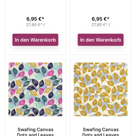
6,95 €*
6,95 €*
Preis
Preis
27,80 €* /
27,80 €* /
In den Warenkorb
In den Warenkorb
Swafing Canvas
Swafing Canvas
Dots and Leaves
Dots and Leaves