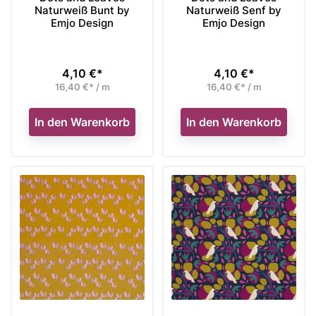
Naturweiß Bunt by
Naturweiß Senf by
Emjo Design
Emjo Design
4,10 €*
4,10 €*
Preis
Preis
16,40 €* / m
16,40 €* / m
In den Warenkorb
In den Warenkorb