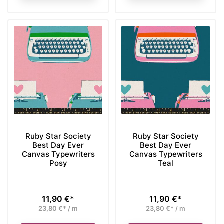
Ruby Star Society
Ruby Star Society
Best Day Ever
Best Day Ever
Canvas Typewriters
Canvas Typewriters
Posy
Teal
11,90 €*
11,90 €*
Preis
Preis
23,80 €* / m
23,80 €* / m