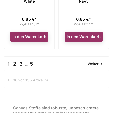
White
Navy
6,85 €*
6,85 €*
Preis
Preis
27,40 €* / m
27,40 €* / m
In den Warenkorb
In den Warenkorb
1
2
3
5

Weiter
…
1 - 36 von 155 Artikel(n)
Canvas Stoffe sind robuste, unbeschichtete