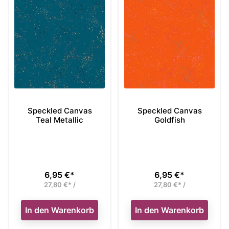
Speckled Canvas
Speckled Canvas
Teal Metallic
Goldfish
6,95 €*
6,95 €*
Preis
Preis
27,80 €* /
27,80 €* /
In den Warenkorb
In den Warenkorb