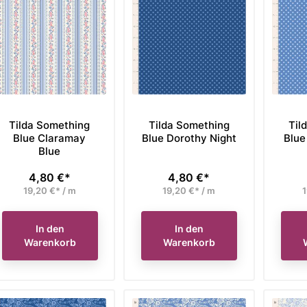
preis
Verkaufspreis
Verka
eriger Preis 107,95 €,
Unser bisheriger Preis 89,90 €,
Unser 
91,76 €*
76,42 €*
Preis
Preis
 nur
jetzt nur
je
den Warenkorb
In den Warenkorb
Tilda Something
Tilda Something
Til
Blue Claramay
Blue Dorothy Night
Blue
Blue
4,80 €*
4,80 €*
Preis
Preis
19,20 €* / m
19,20 €* / m
1
In den
In den
Warenkorb
Warenkorb