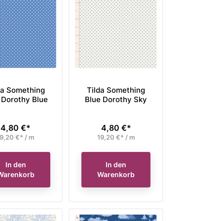
ufspreis
Verkaufspreis
Ver
bisheriger Preis 57,60 €,
Unser bisheriger Preis 48,40 €,
Uns
43,20 €*
41,14 €*
Preis
Preis
tzt nur
jetzt nur
Ausverkauft
In den Warenkorb
da Something
Tilda Something
 Dorothy Blue
Blue Dorothy Sky
4,80 €*
4,80 €*
Preis
Preis
9,20 €* / m
19,20 €* / m
In den
In den
Warenkorb
Warenkorb