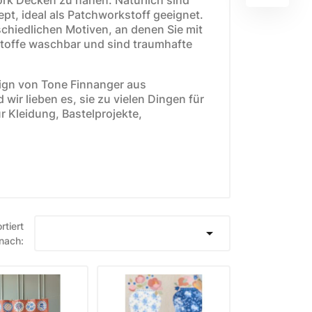
pt, ideal als Patchworkstoff geeignet.
rschiedlichen Motiven, an denen Sie mit
 Stoffe waschbar und sind traumhafte
sign von Tone Finnanger aus
wir lieben es, sie zu vielen Dingen für
E
WEIHNACHTSSTOFFE
r Kleidung, Bastelprojekte,
Moda Fabrics Berry and
Pine
Moda Fabrics Christmas
Eve
Moda Fabrics Merrymaking
rtiert

nach:
Moda Fabrics Christmas
Morning
Moda Fabrics Christmas
Card