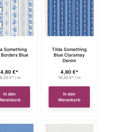
da Something
Tilda Something
 Borders Blue
Blue Claramay
Denim
4,80 €*
4,80 €*
Preis
Preis
9,20 €* / m
19,20 €* / m
In den
In den
Warenkorb
Warenkorb
a Fat Quarter Bundle
Figo Fabrics Fat Quarter
Aur
lflower Bellflower
Stoffpaket Martha