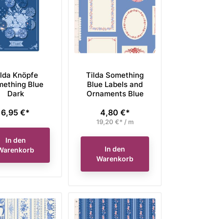
ilda Knöpfe
Tilda Something
ething Blue
Blue Labels and
Dark
Ornaments Blue
6,95 €*
4,80 €*
Preis
Preis
19,20 €* / m
In den
In den
Warenkorb
Warenkorb