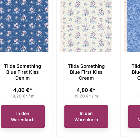
Tilda Something
Tilda Something
Til
Blue First Kiss
Blue First Kiss
Blu
Denim
Cream
C
4,80 €*
4,80 €*
Preis
Preis
19,20 €* / m
19,20 €* / m
1
In den
In den
Warenkorb
Warenkorb