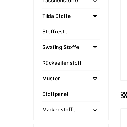

Taschenstoffe
Memories
Tilda - ält

Tilda Stoffe
Tilda Basic
Tilda Hauts
Stoffreste
MARKEN

Swafing Stoffe
Markenstof
Rückseitenstoff

Muster
Stoffpanel

Markenstoffe