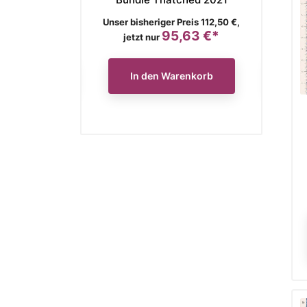
is
Verkaufspreis
Verkaufs
ger Preis 136,90 €,
Unser bisheriger Preis 112,50 €,
Unser bish
116,37 €*
95,63 €*
Preis
Preis
jetzt nur
jetzt
n Warenkorb
In den Warenkorb
In 