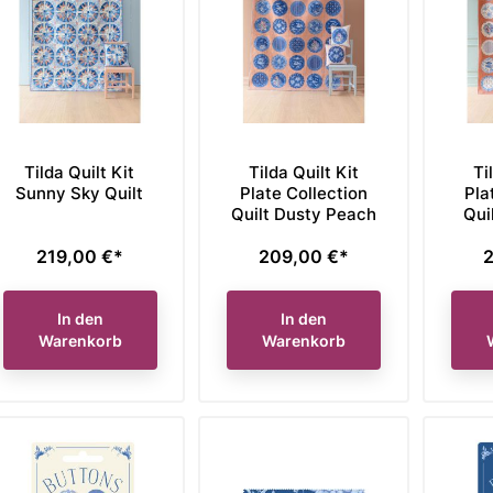
Tilda Quilt Kit
Tilda Quilt Kit
Ti
Sunny Sky Quilt
Plate Collection
Pla
Quilt Dusty Peach
Qui
219,00 €*
209,00 €*
2
Preis
Preis
P
In den
In den
Warenkorb
Warenkorb