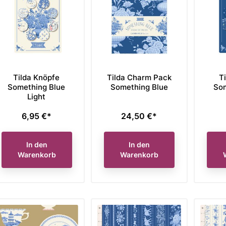
Tilda Knöpfe
Tilda Charm Pack
T
Something Blue
Something Blue
Som
Light
6,95 €*
24,50 €*
Preis
Preis
In den
In den
Warenkorb
Warenkorb