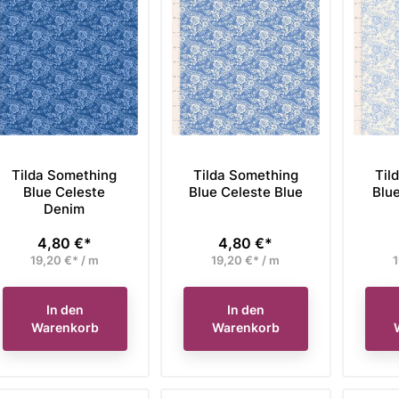
Tilda Something
Tilda Something
Til
Blue Celeste
Blue Celeste Blue
Blu
Denim
4,80 €*
4,80 €*
Preis
Preis
19,20 €* / m
19,20 €* / m
1
In den
In den
Warenkorb
Warenkorb