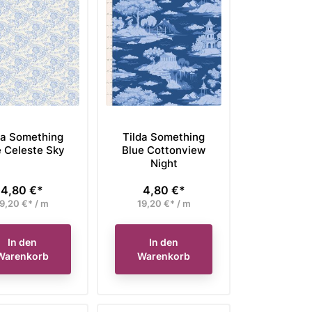
da Something
Tilda Something
e Celeste Sky
Blue Cottonview
Night
4,80 €*
4,80 €*
Preis
Preis
9,20 €* / m
19,20 €* / m
In den
In den
Warenkorb
Warenkorb