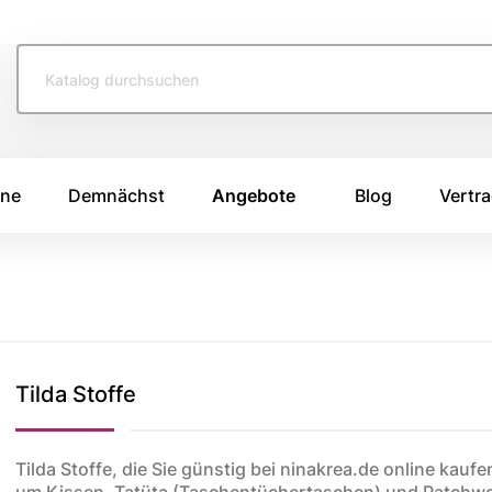
ine
Demnächst
Angebote
Blog
Vertra
TOFFE
SWAFING STOFFE
TASCHENS
e 2026
Swafing Heide Uni
Breitcord
Tilda Stoffe
Swafing Kim
Canvas Stoffe
e 2025
Swafing Dotty
Korkstoff
e 2024
Kunstleder
ing
Tilda Stoffe, die Sie günstig bei ninakrea.de online kau
um Kissen, Tatüta (Taschentüchertaschen) und Patchwo