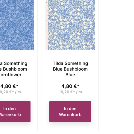
da Something
Tilda Something
e Bushbloom
Blue Bushbloom
ornflower
Blue
4,80 €*
4,80 €*
Preis
Preis
9,20 €* / m
19,20 €* / m
In den
In den
Warenkorb
Warenkorb