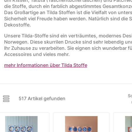
die Stoffe, durch ein farblich abgestimmtes Gesamtkonze
ere Kollektionen
Das Großartige an Tilda Stoffen ist die Vielfalt von unte
Sicherheit viel Freude haben werden. Natürlich sind die
s
Dekostoffe.
toff
Unsere Tilda-Stoffe sind ein verträumtes, modernes De
Norwegen. Diese skurrilen Drucke sind sehr lebendig und 
STOFFE
MUSTER
STOFFREST
Ihr Zuhause zu verarbeiten. Sie eignen sich wunderbar fü
Accessoires und vieles mehr.
fe
Muster
Stoffreste
mehr Informationen über Tilda Stoffe
So
517 Artikel gefunden