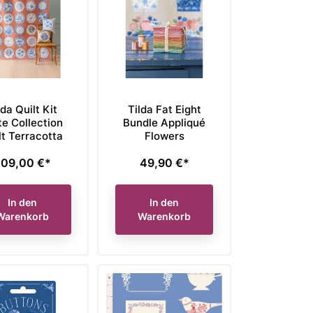
lda Quilt Kit
Tilda Fat Eight
te Collection
Bundle Appliqué
lt Terracotta
Flowers
09,00 €*
49,90 €*
reis
Preis
In den
In den
Warenkorb
Warenkorb