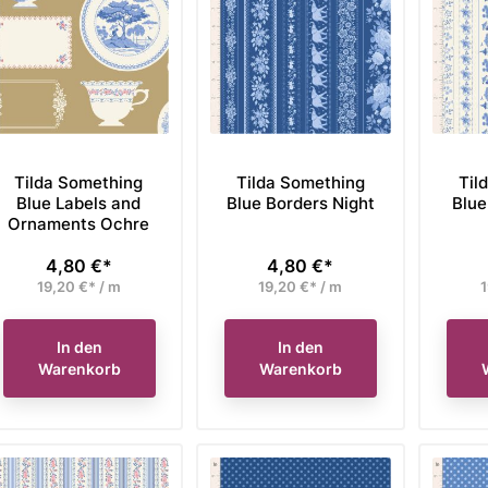
Tilda Something
Tilda Something
Til
Blue Labels and
Blue Borders Night
Blue
Ornaments Ochre
4,80 €*
4,80 €*
Preis
Preis
19,20 €* / m
19,20 €* / m
1
In den
In den
Warenkorb
Warenkorb
brics Fat Quarter
Moda Fabrics Fat Eight
Tild
 Gilded Metallic
Bundle Beautiful Day
Wal