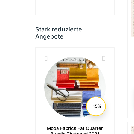
Stark reduzierte
Angebote
-15%
r Society Fat
Moda Fabrics Fat Quarter
Moda Fa
Bundle Vessel
Bundle Thatched 2021
Bundle