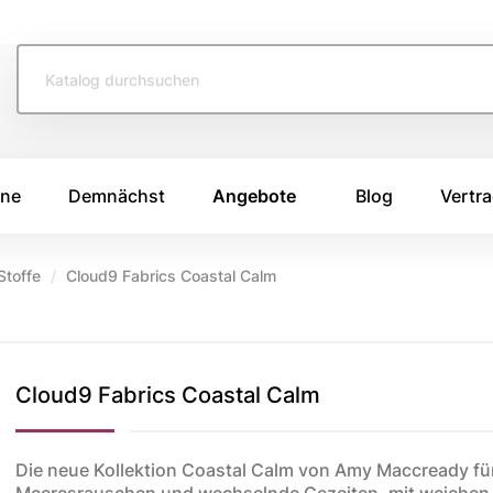
ine
Demnächst
Angebote
Blog
Vertra
Stoffe
Cloud9 Fabrics Coastal Calm
TOFFE
SWAFING STOFFE
TASCHENS
e 2026
Swafing Heide Uni
Breitcord
Cloud9 Fabrics Coastal Calm
Swafing Kim
Canvas Stoffe
e 2025
Swafing Dotty
Korkstoff
e 2024
Kunstleder
ing
Die neue Kollektion Coastal Calm von Amy Maccready fü
Meeresrauschen und wechselnde Gezeiten, mit weichen, 