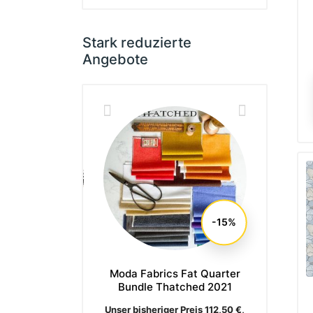
Stark reduzierte
Angebote
-15%
r Society Fat
Moda Fabrics Fat Quarter
Moda Fa
Bundle Vessel
Bundle Thatched 2021
Bundle
is
Verkaufspreis
Verkaufs
ger Preis 136,90 €,
Unser bisheriger Preis 112,50 €,
Unser bish