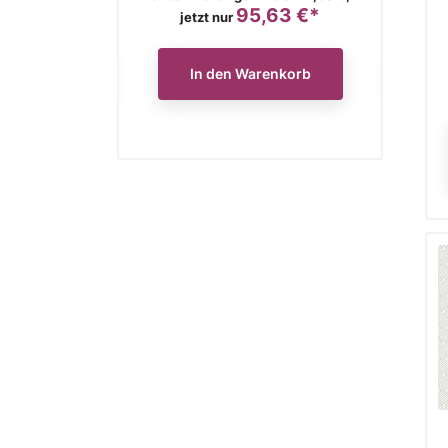
116,37 €*
95,63 €*
Preis
Preis
jetzt nur
jetzt
n Warenkorb
In den Warenkorb
In 