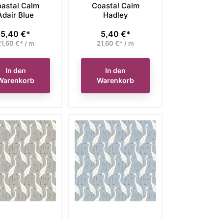
astal Calm
Coastal Calm
43,20 €*
41,14 €*
Preis
Preis
tzt nur
jetzt nur
Adair Blue
Hadley
5,40 €*
5,40 €*
Preis
Preis
Ausverkauft
In den Warenkorb
1,60 €* / m
21,60 €* / m
In den
In den
Warenkorb
Warenkorb