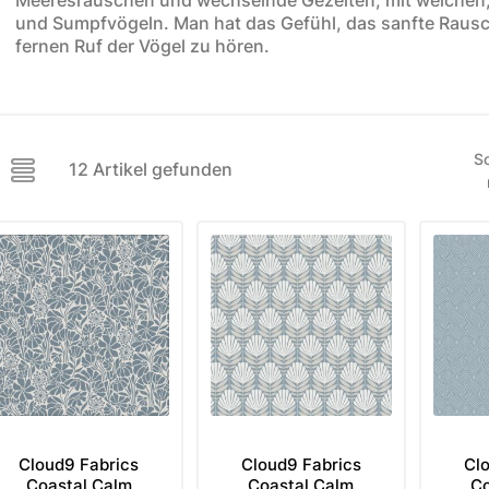
und Sumpfvögeln. Man hat das Gefühl, das sanfte Rausc
ere Kollektionen
fernen Ruf der Vögel zu hören.
s
toff
STOFFE
MUSTER
STOFFREST
So
12 Artikel gefunden
fe
Muster
Stoffreste
Cloud9 Fabrics
Cloud9 Fabrics
Cl
Coastal Calm
Coastal Calm
Co