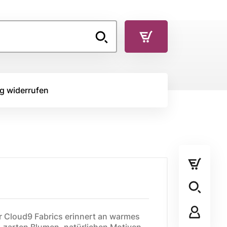
g widerrufen
TOFFE
RÜCKSEITENSTOFF
Rückseitenstoff
STOFFPANEL
r Cloud9 Fabrics erinnert an warmes
Stoffpanel
zarten Blumen, natürlichen Motiven