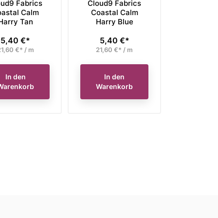
oud9 Fabrics
Cloud9 Fabrics
astal Calm
Coastal Calm
Harry Tan
Harry Blue
5,40 €*
5,40 €*
Preis
Preis
1,60 €* / m
21,60 €* / m
In den
In den
Warenkorb
Warenkorb