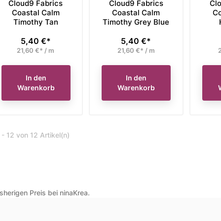
Cloud9 Fabrics
Cloud9 Fabrics
Cl
Coastal Calm
Coastal Calm
Co
Timothy Tan
Timothy Grey Blue
5,40 €*
5,40 €*
Preis
Preis
21,60 €* / m
21,60 €* / m
2
In den
In den
Warenkorb
Warenkorb
 - 12 von 12 Artikel(n)
herigen Preis bei ninaKrea.