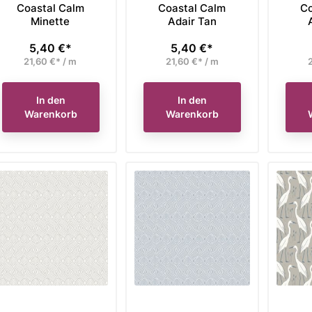
Coastal Calm
Coastal Calm
Co
91,76 €*
76,42 €*
Preis
Preis
 nur
jetzt nur
je
Minette
Adair Tan
5,40 €*
5,40 €*
Preis
Preis
den Warenkorb
In den Warenkorb
21,60 €* / m
21,60 €* / m
2
In den
In den
Warenkorb
Warenkorb