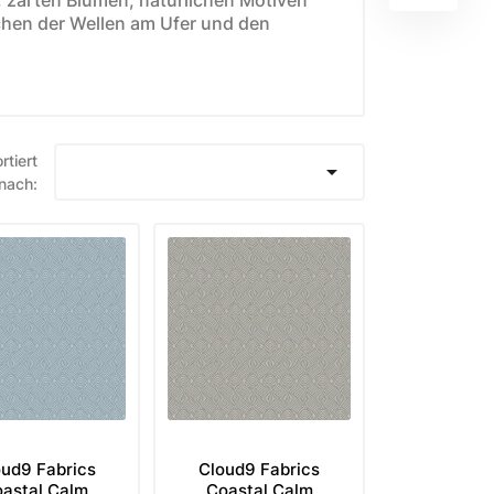
hen der Wellen am Ufer und den
E
WEIHNACHTSSTOFFE
rtiert

nach:
Moda Fabrics Berry and
Pine
Moda Fabrics Christmas
Eve
Moda Fabrics Merrymaking
Moda Fabrics Christmas
Morning
Moda Fabrics Christmas
oud9 Fabrics
Cloud9 Fabrics
Card
astal Calm
Coastal Calm