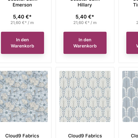
Emerson
Hillary
Ti
5,40 €*
5,40 €*
Preis
Preis
21,60 €* / m
21,60 €* / m
2
In den
In den
Warenkorb
Warenkorb
brics Fat Quarter
Moda Fabrics Fat Eight
Tild
 Gilded Metallic
Bundle Beautiful Day
Wal
Cloud9 Fabrics
Cloud9 Fabrics
Cl
preis
Verkaufspreis
Verka
eriger Preis 107,95 €,
Unser bisheriger Preis 89,90 €,
Unser 