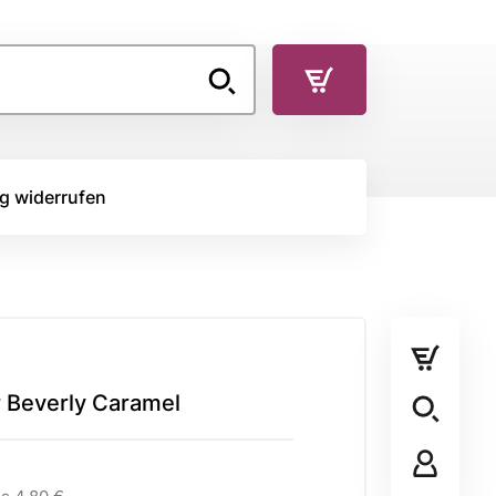
g widerrufen
TOFFE
RÜCKSEITENSTOFF
Rückseitenstoff
r Beverly Caramel
STOFFPANEL
Stoffpanel