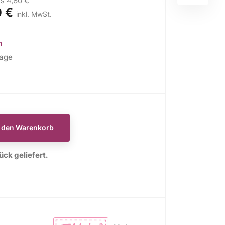
is
4,80 €
0 €
inkl. MwSt.
n
tage
E
WEIHNACHTSSTOFFE
Moda Fabrics Berry and
Pine
n den Warenkorb
Moda Fabrics Christmas
Eve
ck geliefert.
Moda Fabrics Merrymaking
Moda Fabrics Christmas
Morning
Moda Fabrics Christmas
Card