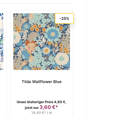
-25%
Tilda Wallflower Blue
Ruby Star Socie
Peach von Ra
Coleman-H
Verkaufspreis
Verkaufspreis
Unser bisheriger Preis 4,80 €,
Unser bisheriger Pre
3,60 €*
3,68
Preis
Preis
jetzt nur
jetzt nur
14,40 €* / m
14,72 €* / 