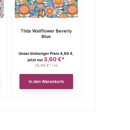
Tilda Wallflower Beverly
Tilda Wallfl
Blue
Bellflower P
Verkaufspreis
Verkaufspreis
Unser bisheriger Preis 4,80 €,
Unser bisheriger Pre
3,60 €*
3,60
Preis
Preis
jetzt nur
jetzt nur
14,40 €* / m
14,40 €* / 
In den Warenkorb
In den Waren