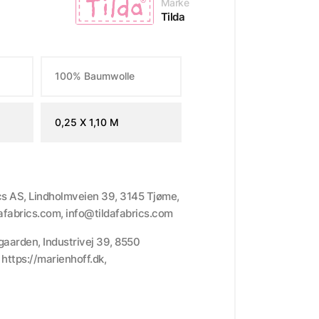
Marke
Tilda
100% Baumwolle
0,25 X 1,10 M
ics AS, Lindholmveien 39, 3145 Tjøme,
dafabrics.com, info@tildafabrics.com
gaarden, Industrivej 39, 8550
ttps://marienhoff.dk,