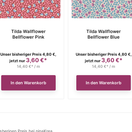
Tilda Wallflower
Tilda Wallflower
Bellflower Pink
Bellflower Blue
Verkaufspreis
Verkaufspreis
Unser bisheriger Preis 4,80 €,
Unser bisheriger Preis 4,80 €,
3,60 €*
3,60 €*
Preis
Preis
jetzt nur
jetzt nur
14,40 €* / m
14,40 €* / m
In den Warenkorb
In den Warenkorb
herigen Preis bei ninaKrea.