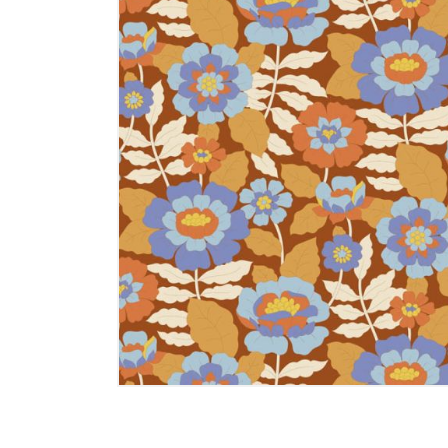
Memories
Tilda - ält
Tilda Basic
Tilda Hauts
MARKEN
Markenstof