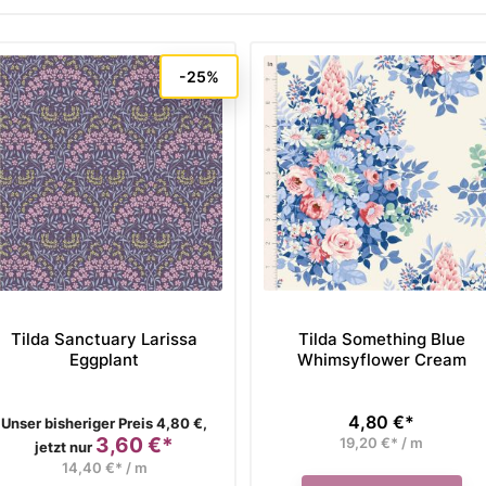
-25%
Tilda Sanctuary Larissa
Tilda Something Blue
Eggplant
Whimsyflower Cream
4,80 €*
Verkaufspreis
Preis
Unser bisheriger Preis 4,80 €,
3,60 €*
19,20 €* / m
Preis
jetzt nur
14,40 €* / m