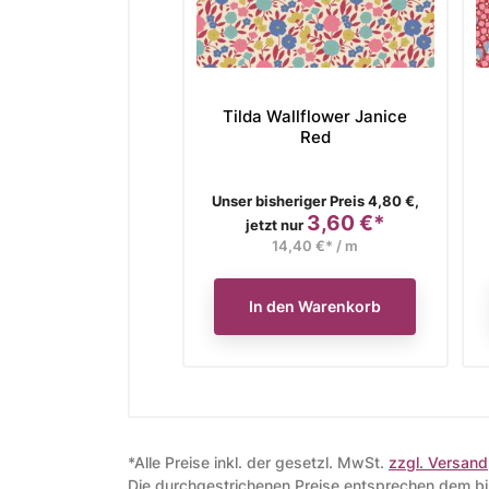
Tilda Wallflower Janice
Red
Verkaufspreis
Unser bisheriger Preis 4,80 €,
3,60 €*
Preis
jetzt nur
14,40 €* / m
In den Warenkorb
*Alle Preise inkl. der gesetzl. MwSt.
zzgl. Versand
Die durchgestrichenen Preise entsprechen dem bis