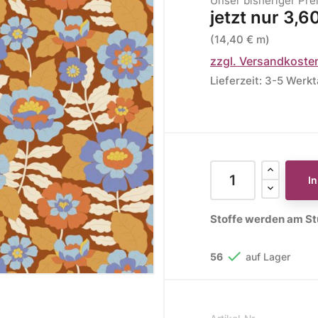
Unser bisheriger Pre
jetzt nur
3,6
ere Kollektionen
(14,40 € m)
s
zzgl. Versandkoste
toff
Lieferzeit: 3-5 Werk
STOFFE
MUSTER
STOFFREST
fe
Muster
Stoffreste
I
Stoffe werden am Stü

56
auf Lager