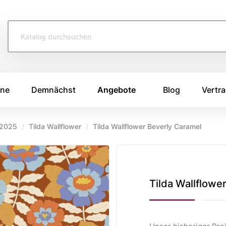
ine
Demnächst
Angebote
Blog
Vertra
 2025
Tilda Wallflower
Tilda Wallflower Beverly Caramel
TOFFE
SWAFING STOFFE
TASCHENS
e 2026
Swafing Heide Uni
Breitcord
Swafing Kim
Canvas Stoffe
e 2025
Tilda Wallflowe
Swafing Dotty
Korkstoff
e 2024
Kunstleder
ing