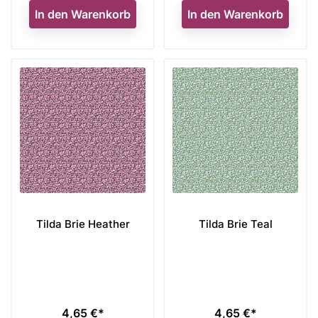
In den Warenkorb
In den Warenkorb
Tilda Brie Heather
Tilda Brie Teal
4,65 €*
4,65 €*
Preis
Preis