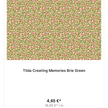
Tilda Creating Memories Brie Green
4,65 €*
Preis
18,60 €* / m