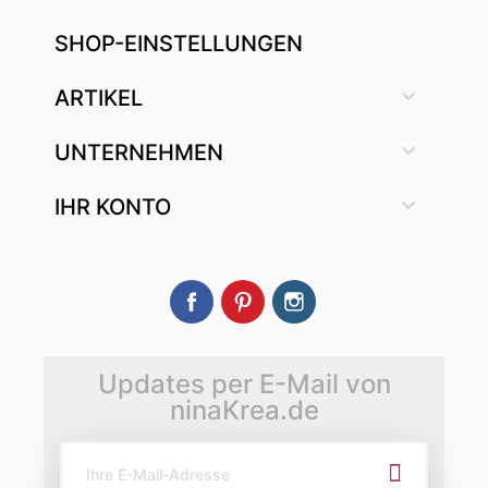
SHOP-EINSTELLUNGEN

ARTIKEL

UNTERNEHMEN

IHR KONTO
Facebook
Pinterest
Instagram
Updates per E-Mail von
ninaKrea.de