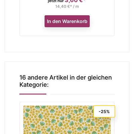
Preis
jetzt nur
14,40 €* / m
In den Warenkorb
16 andere Artikel in der gleichen
Kategorie:
-25%