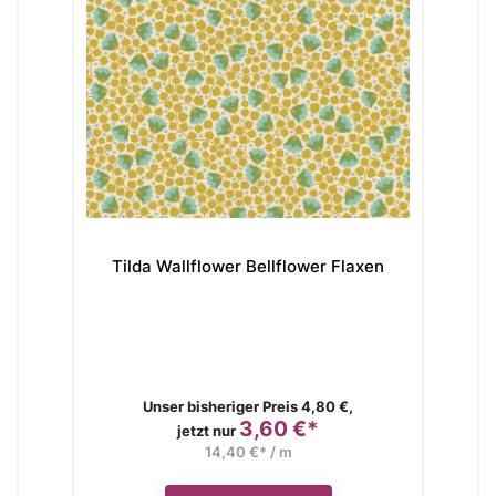
Tilda Wallflower Bellflower Flaxen
T
Verkaufspreis
Unser bisheriger Preis 4,80 €,
3,60 €*
Preis
jetzt nur
14,40 €* / m