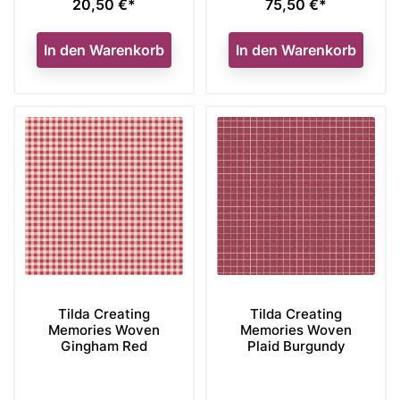
20,50 €*
75,50 €*
Preis
Preis
In den Warenkorb
In den Warenkorb
Tilda Creating
Tilda Creating
Memories Woven
Memories Woven
Gingham Red
Plaid Burgundy