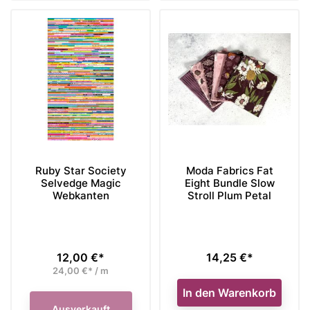
Ruby Star Society
Moda Fabrics Fat
Selvedge Magic
Eight Bundle Slow
Webkanten
Stroll Plum Petal
12,00 €*
14,25 €*
Preis
Preis
24,00 €* / m
In den Warenkorb
Ausverkauft