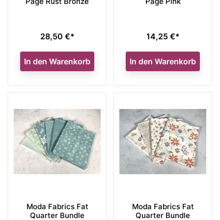
Page Rust Bronze
Page Pink
28,50 €*
14,25 €*
Preis
Preis
In den Warenkorb
In den Warenkorb
Moda Fabrics Fat
Moda Fabrics Fat
Quarter Bundle
Quarter Bundle