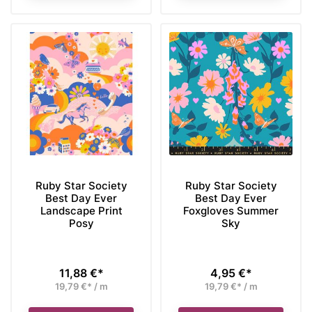
Ruby Star Society
Ruby Star Society
Best Day Ever
Best Day Ever
Landscape Print
Foxgloves Summer
Posy
Sky
11,88 €*
4,95 €*
Preis
Preis
19,79 €* / m
19,79 €* / m