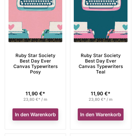
Ruby Star Society
Ruby Star Society
Best Day Ever
Best Day Ever
Canvas Typewriters
Canvas Typewriters
Posy
Teal
11,90 €*
11,90 €*
Preis
Preis
23,80 €* / m
23,80 €* / m
In den Warenkorb
In den Warenkorb