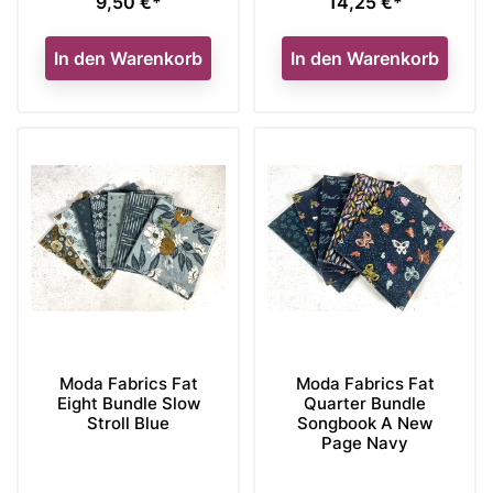
9,50 €*
14,25 €*
Preis
Preis
In den Warenkorb
In den Warenkorb
Moda Fabrics Fat
Moda Fabrics Fat
Eight Bundle Slow
Quarter Bundle
Stroll Blue
Songbook A New
Page Navy