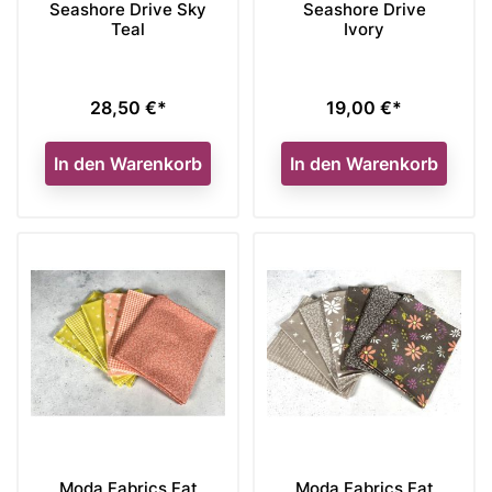
Seashore Drive Sky
Seashore Drive
Teal
Ivory
28,50 €*
19,00 €*
Preis
Preis
In den Warenkorb
In den Warenkorb
Moda Fabrics Fat
Moda Fabrics Fat