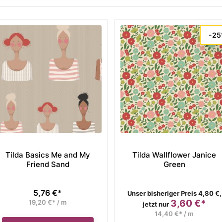
-2
Tilda Basics Me and My
Tilda Wallflower Janice
Friend Sand
Green
5,76 €*
Preis
Verkaufspreis
Unser bisheriger Preis 4,80 €,
3,60 €*
19,20 €* / m
Preis
jetzt nur
14,40 €* / m