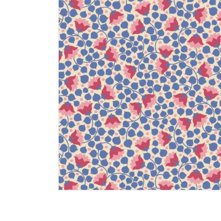
Memories
Tilda - ält
Tilda Basic
Tilda Hauts
MARKEN
Markenstof