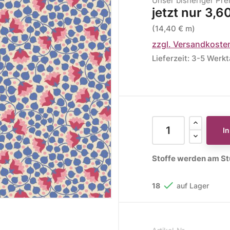
Unser bisheriger Pre
jetzt nur
3,6
ere Kollektionen
(14,40 € m)
s
zzgl. Versandkoste
toff
Lieferzeit: 3-5 Werk
STOFFE
MUSTER
STOFFREST
fe
Muster
Stoffreste
I
Stoffe werden am Stü

18
auf Lager