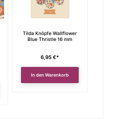
Tilda Knöpfe Wallflower
Tilda Wallfl
Blue Thristle 16 mm
Bellflower Mu
6,95 €*
Preis
Verkaufspreis
Unser bisheriger Pre
3,60
Preis
jetzt nur
14,40 €* / 
In den Warenkorb
In den Waren