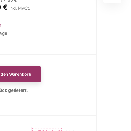
is
4,80 €
0 €
inkl. MwSt.
n
tage
E
WEIHNACHTSSTOFFE
Moda Fabrics Berry and
Pine
n den Warenkorb
Moda Fabrics Christmas
Eve
ck geliefert.
Moda Fabrics Merrymaking
Moda Fabrics Christmas
Morning
Moda Fabrics Christmas
Card