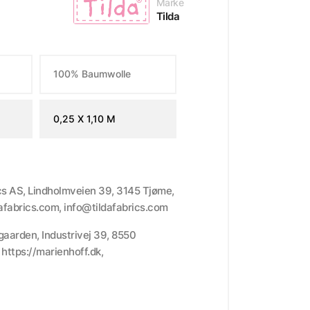
Marke
Tilda
100% Baumwolle
0,25 X 1,10 M
ics AS, Lindholmveien 39, 3145 Tjøme,
dafabrics.com, info@tildafabrics.com
gaarden, Industrivej 39, 8550
ttps://marienhoff.dk,