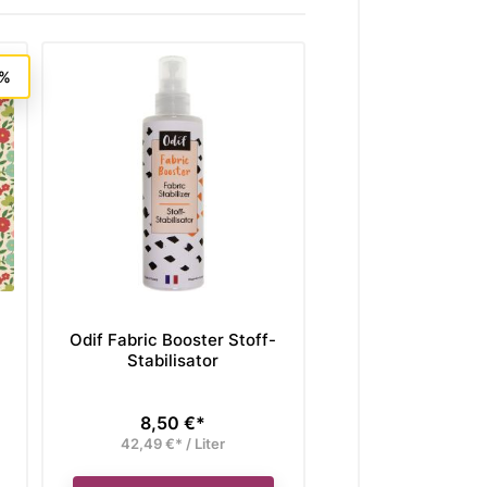
5%
Odif Fabric Booster Stoff-
Moda Stoff Morni
Stabilisator
Beds and Border
and Bloss
8,50 €*
Preis
Verkaufspreis
Unser bisheriger Pre
2,38
42,49 €* / Liter
Preis
jetzt nur
9,52 €* / 