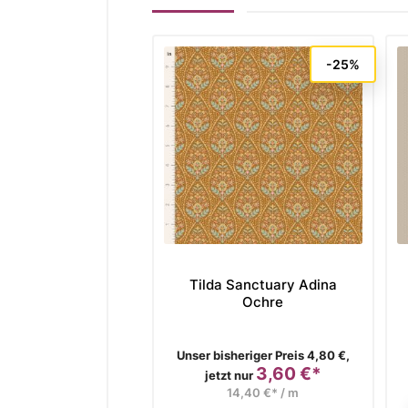
-25%
Tilda Sanctuary Adina
Ochre
Verkaufspreis
Unser bisheriger Preis 4,80 €,
3,60 €*
Preis
jetzt nur
14,40 €* / m