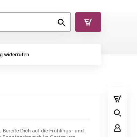
g widerrufen
TOFFE
RÜCKSEITENSTOFF
Rückseitenstoff
STOFFPANEL
. Bereite Dich auf die Frühlings- und
Stoffpanel
 Sonntagsbrunch im Garten vor.