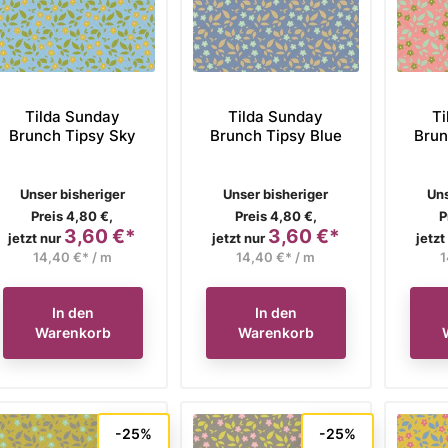
Tilda Sunday
Tilda Sunday
Ti
Brunch Tipsy Sky
Brunch Tipsy Blue
Brun
Verkaufspreis
Verkaufspreis
Ve
Unser bisheriger
Unser bisheriger
Uns
Preis 4,80 €,
Preis 4,80 €,
P
3,60 €*
3,60 €*
Preis
Preis
jetzt nur
jetzt nur
jetzt
14,40 €* / m
14,40 €* / m
1
In den
In den
Warenkorb
Warenkorb
-25%
-25%