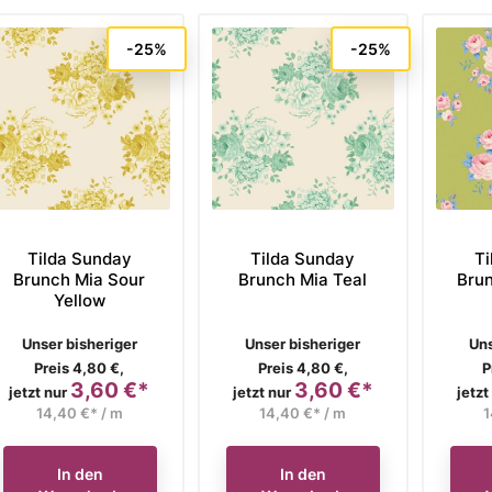
-25%
-25%
Tilda Sunday
Tilda Sunday
Ti
Brunch Mia Sour
Brunch Mia Teal
Brun
Yellow
Verkaufspreis
Verkaufspreis
Ve
Unser bisheriger
Unser bisheriger
Uns
Preis 4,80 €,
Preis 4,80 €,
P
3,60 €*
3,60 €*
Preis
Preis
jetzt nur
jetzt nur
jetzt
14,40 €* / m
14,40 €* / m
1
In den
In den