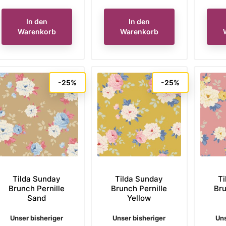
In den
In den
Warenkorb
Warenkorb
-25%
-25%
Tilda Sunday
Tilda Sunday
Ti
Brunch Pernille
Brunch Pernille
Bru
Sand
Yellow
Verkaufspreis
Verkaufspreis
Ve
Unser bisheriger
Unser bisheriger
Uns