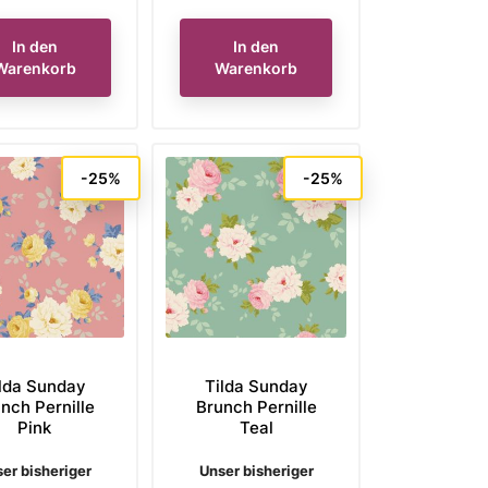
In den
In den
Warenkorb
Warenkorb
-25%
-25%
lda Sunday
Tilda Sunday
nch Pernille
Brunch Pernille
Pink
Teal
rkaufspreis
Verkaufspreis
er bisheriger
Unser bisheriger