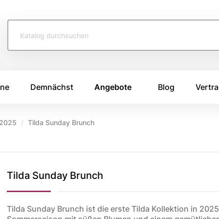
ine
Demnächst
Angebote
Blog
Vertra
 2025
Tilda Sunday Brunch
TOFFE
SWAFING STOFFE
TASCHENS
e 2026
Swafing Heide Uni
Breitcord
Tilda Sunday Brunch
Swafing Kim
Canvas Stoffe
e 2025
Swafing Dotty
Korkstoff
e 2024
Kunstleder
ing
Tilda Sunday Brunch ist die erste Tilda Kollektion in 2025
Sommersaison mit süßen Blumen und einem gemütlichen