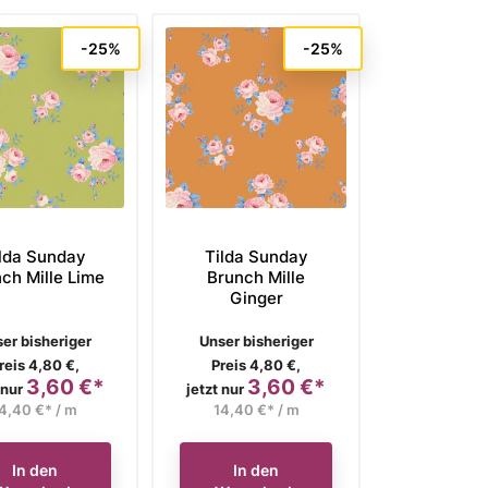
-25%
-25%
lda Sunday
Tilda Sunday
ch Mille Lime
Brunch Mille
Ginger
rkaufspreis
Verkaufspreis
er bisheriger
Unser bisheriger
reis 4,80 €,
Preis 4,80 €,
3,60 €*
3,60 €*
Preis
Preis
 nur
jetzt nur
4,40 €* / m
14,40 €* / m
In den
In den