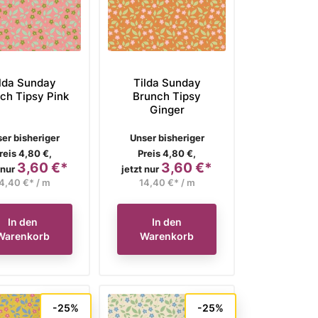
lda Sunday
Tilda Sunday
ch Tipsy Pink
Brunch Tipsy
Ginger
rkaufspreis
Verkaufspreis
er bisheriger
Unser bisheriger
reis 4,80 €,
Preis 4,80 €,
3,60 €*
3,60 €*
Preis
Preis
 nur
jetzt nur
4,40 €* / m
14,40 €* / m
In den
In den
Warenkorb
Warenkorb
-25%
-25%