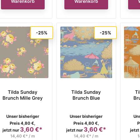
Warenkorb
Warenkorb
-25%
-25%
Tilda Sunday
Tilda Sunday
Ti
Brunch Mille Grey
Brunch Blue
Br
Verkaufspreis
Verkaufspreis
Ve
Unser bisheriger
Unser bisheriger
Uns
Preis 4,80 €,
Preis 4,80 €,
P
3,60 €*
3,60 €*
Preis
Preis
jetzt nur
jetzt nur
jetzt
14,40 €* / m
14,40 €* / m
1