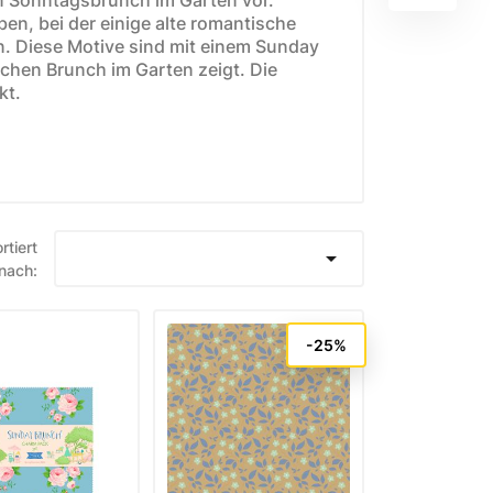
ben, bei der einige alte romantische
. Diese Motive sind mit einem Sunday
chen Brunch im Garten zeigt. Die
kt.
E
WEIHNACHTSSTOFFE
Moda Fabrics Berry and
rtiert
Pine

nach:
Moda Fabrics Christmas
Eve
-25%
Moda Fabrics Merrymaking
Moda Fabrics Christmas
Morning
Moda Fabrics Christmas
Card