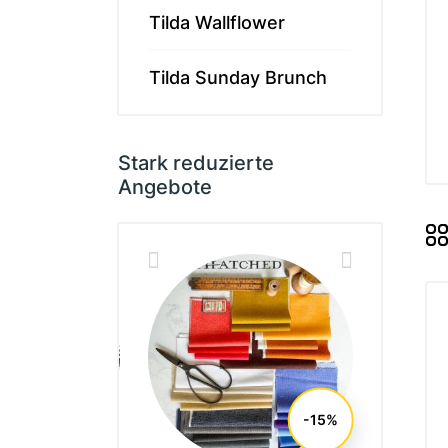
Memories
Tilda Wallflower
Tilda - ält
Tilda Basic
Tilda Sunday Brunch
Tilda Hauts
MARKEN
Stark reduzierte
Angebote
Markenstof
-15%