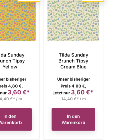
lda Sunday
Tilda Sunday
unch Tipsy
Brunch Tipsy
Yellow
Cream Blue
rkaufspreis
Verkaufspreis
er bisheriger
Unser bisheriger
reis 4,80 €,
Preis 4,80 €,
3,60 €*
3,60 €*
Preis
Preis
 nur
jetzt nur
4,40 €* / m
14,40 €* / m
In den
In den
Warenkorb
Warenkorb