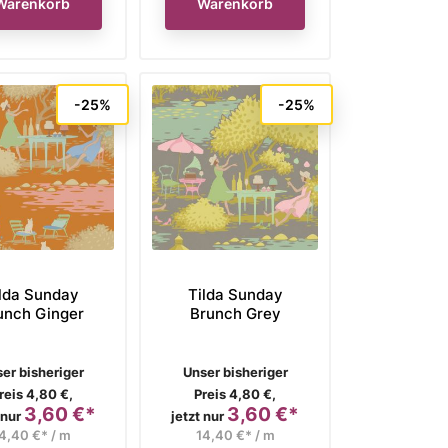
Warenkorb
Warenkorb
-25%
-25%
lda Sunday
Tilda Sunday
unch Ginger
Brunch Grey
rkaufspreis
Verkaufspreis
er bisheriger
Unser bisheriger
reis 4,80 €,
Preis 4,80 €,
3,60 €*
3,60 €*
Preis
Preis
 nur
jetzt nur
4,40 €* / m
14,40 €* / m