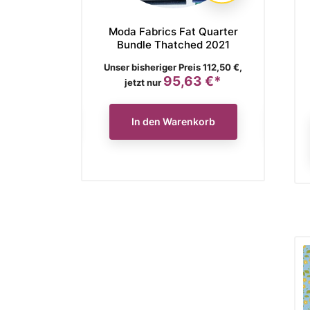
r Society Fat
Moda Fabrics Fat Quarter
Moda Fa
Bundle Vessel
Bundle Thatched 2021
Bundle
is
Verkaufspreis
Verkaufs
ger Preis 136,90 €,
Unser bisheriger Preis 112,50 €,
Unser bish
116,37 €*
95,63 €*
Preis
Preis
jetzt nur
jetzt
n Warenkorb
In den Warenkorb
In 