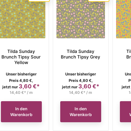
Tilda Sunday
Tilda Sunday
Ti
Brunch Tipsy Sour
Brunch Tipsy Grey
Br
Yellow
Verkaufspreis
Verkaufspreis
Ve
Unser bisheriger
Unser bisheriger
Uns
Preis 4,80 €,
Preis 4,80 €,
P
3,60 €*
3,60 €*
Preis
Preis
jetzt nur
jetzt nur
jetzt
14,40 €* / m
14,40 €* / m
1
In den
In den
Warenkorb
Warenkorb