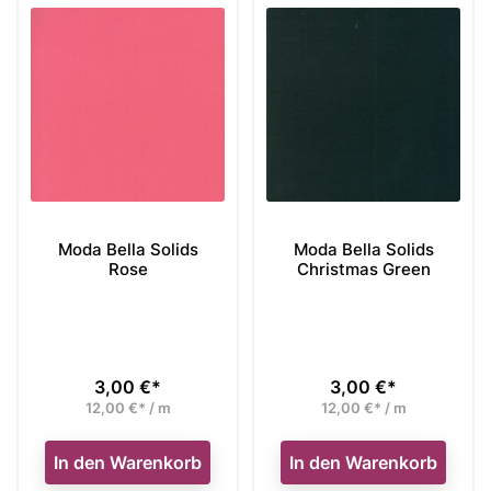
Moda Bella Solids
Moda Bella Solids
Rose
Christmas Green
3,00 €*
3,00 €*
Preis
Preis
12,00 €* / m
12,00 €* / m
In den Warenkorb
In den Warenkorb