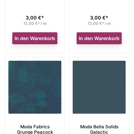
3,00 €*
3,00 €*
Preis
Preis
12,00 €* / m
12,00 €* / m
In den Warenkorb
In den Warenkorb
Moda Fabrics
Moda Bella Solids
Grunge Peacock
Galactic