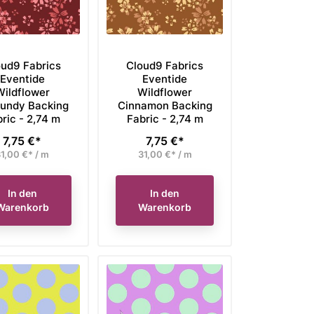
oud9 Fabrics
Cloud9 Fabrics
Eventide
Eventide
Wildflower
Wildflower
undy Backing
Cinnamon Backing
ric - 2,74 m
Fabric - 2,74 m
7,75 €*
7,75 €*
Preis
Preis
1,00 €* / m
31,00 €* / m
In den
In den
Warenkorb
Warenkorb
a Fat Quarter Bundle
Figo Fabrics Fat Quarter
Aur
lflower Bellflower
Stoffpaket Martha
ufspreis
Verkaufspreis
Ver
bisheriger Preis 57,60 €,
Unser bisheriger Preis 48,40 €,
Uns
43,20 €*
41,14 €*
Preis
Preis
tzt nur
jetzt nur