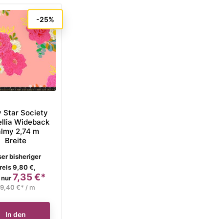
-25%
 Star Society
llia Wideback
lmy 2,74 m
Breite
rkaufspreis
er bisheriger
reis 9,80 €,
7,35 €*
Preis
 nur
9,40 €* / m
In den