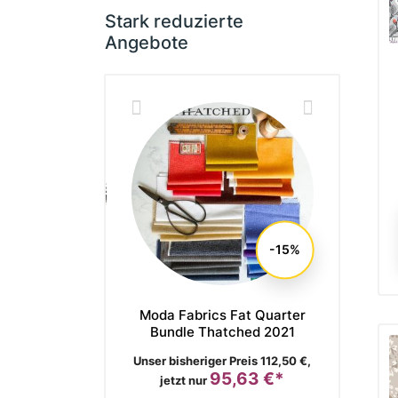
Stark reduzierte
Angebote
-15%
r Society Fat
Moda Fabrics Fat Quarter
Moda Fa
Bundle Vessel
Bundle Thatched 2021
Bundle
is
Verkaufspreis
Verkaufs
ger Preis 136,90 €,
Unser bisheriger Preis 112,50 €,
Unser bish
116,37 €*
95,63 €*
Preis
Preis
jetzt nur
jetzt