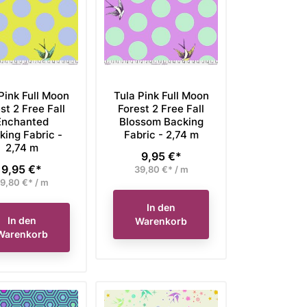
Ausverkauft
In den Warenkorb
Pink Full Moon
Tula Pink Full Moon
st 2 Free Fall
Forest 2 Free Fall
Enchanted
Blossom Backing
king Fabric -
Fabric - 2,74 m
2,74 m
9,95 €*
Preis
9,95 €*
Preis
39,80 €* / m
9,80 €* / m
In den
In den
Warenkorb
Warenkorb