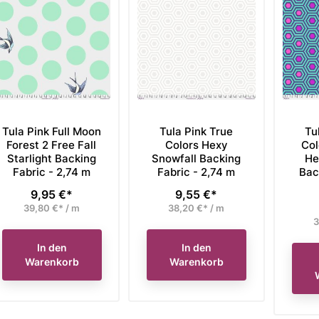
Tula Pink Full Moon
Tula Pink True
Tu
Forest 2 Free Fall
Colors Hexy
Col
Starlight Backing
Snowfall Backing
He
Fabric - 2,74 m
Fabric - 2,74 m
Bac
9,95 €*
9,55 €*
Preis
Preis
39,80 €* / m
38,20 €* / m
3
In den
In den
Warenkorb
Warenkorb