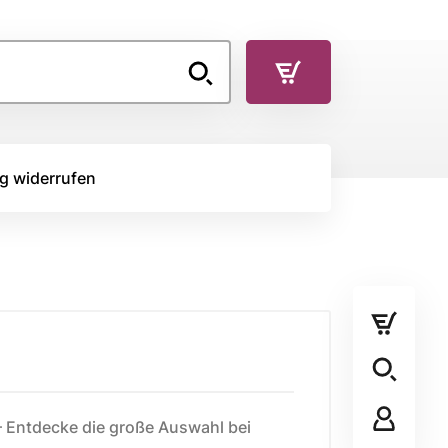
g widerrufen
TOFFE
RÜCKSEITENSTOFF
Rückseitenstoff
STOFFPANEL
– Entdecke die große Auswahl bei
Stoffpanel