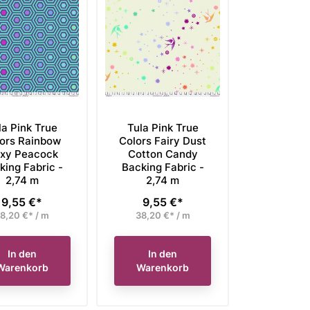
la Pink True
Tula Pink True
ors Rainbow
Colors Fairy Dust
xy Peacock
Cotton Candy
king Fabric -
Backing Fabric -
2,74 m
2,74 m
9,55 €*
9,55 €*
Preis
Preis
8,20 €* / m
38,20 €* / m
In den
In den
Warenkorb
Warenkorb