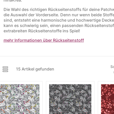
ere Kollektionen
Die Wahl des richtigen Rückseitenstoffs für deine Patch
die Auswahl der Vorderseite. Denn nur wenn beide Stoff
s
sind, entsteht eine harmonische und hochwertige Decke
toff
kann es schwierig sein, einen passenden Rückseitenstof
extrabreiten Rückseitenstoffe ins Spiel!
STOFFE
MUSTER
STOFFREST
mehr Informationen über Rückseitenstoff
fe
Muster
Stoffreste
So
15 Artikel gefunden