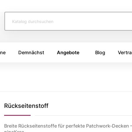
ine
Demnächst
Angebote
Blog
Vertra
TOFFE
SWAFING STOFFE
TASCHENS
e 2026
Swafing Heide Uni
Breitcord
Rückseitenstoff
Swafing Kim
Canvas Stoffe
e 2025
Swafing Dotty
Korkstoff
e 2024
Kunstleder
ing
Breite Rückseitenstoffe für perfekte Patchwork-Decken 
ninaKrea.