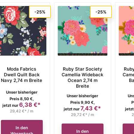
-25%
-25%
Moda Fabrics
Ruby Star Society
Ruby
Dwell Quilt Back
Camellia Wideback
Came
Navy 2,74 m Breite
Ocean 2,74 m
Ba
Breite
Verkaufspreis
Unser bisheriger
Verkaufspreis
Ve
Unser bisheriger
Uns
Preis 8,50 €,
Preis 9,90 €,
P
6,38 €*
Preis
jetzt nur
7,43 €*
Preis
jetzt nur
jetzt
29,42 €* / m
29,72 €* / m
2
In den
In den
Warenkorb