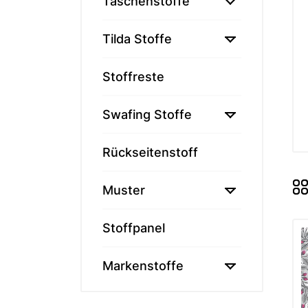

Taschenstoffe
Memories
Tilda - ält

Tilda Stoffe
Tilda Basic
Tilda Hauts
Stoffreste
MARKEN

Swafing Stoffe
Markenstof
Rückseitenstoff

Muster
Stoffpanel

Markenstoffe