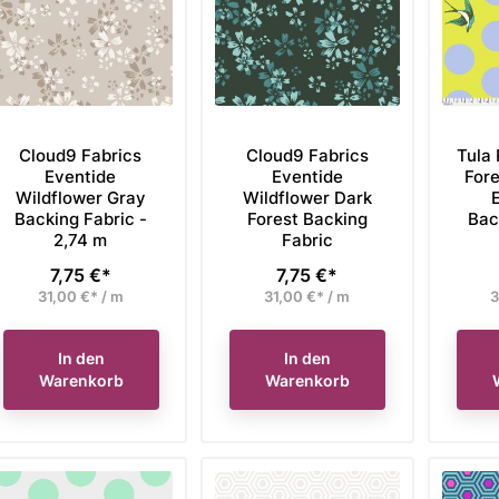
den Warenkorb
In den Warenkorb
Cloud9 Fabrics
Cloud9 Fabrics
Tula 
Eventide
Eventide
Fore
Wildflower Gray
Wildflower Dark
Backing Fabric -
Forest Backing
Bac
2,74 m
Fabric
7,75 €*
7,75 €*
Preis
Preis
31,00 €* / m
31,00 €* / m
3
In den
In den
Warenkorb
Warenkorb