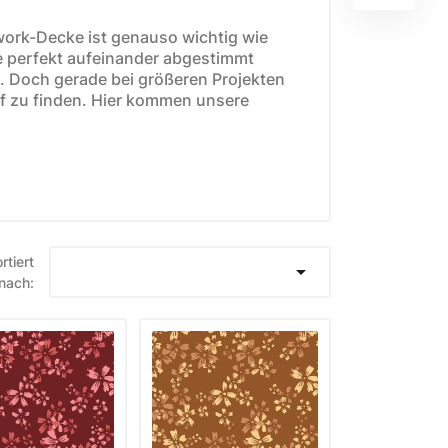
work-Decke ist genauso wichtig wie
e perfekt aufeinander abgestimmt
. Doch gerade bei größeren Projekten
f zu finden. Hier kommen unsere
E
WEIHNACHTSSTOFFE
Moda Fabrics Berry and
Pine
Moda Fabrics Christmas
rtiert

nach:
Eve
Moda Fabrics Merrymaking
Moda Fabrics Christmas
Morning
Moda Fabrics Christmas
Card