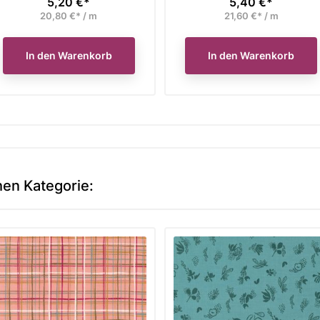
5,20 €*
5,40 €*
Preis
Preis
20,80 €* / m
21,60 €* / m
In den Warenkorb
In den Warenkorb
hen Kategorie: