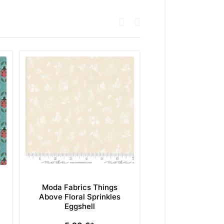
Moda Fabrics Things
Moda Fabrics 
Above Floral Sprinkles
Above Sunrise 
Eggshell
Paved Bri