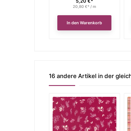
5,20 €*
Preis
20,80 €* / m
In den Warenkorb
16 andere Artikel in der gleic