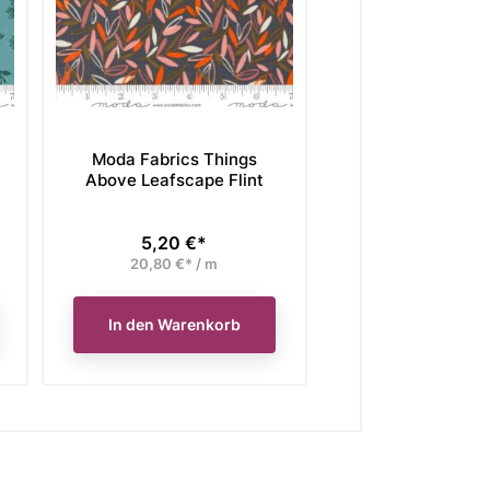
Moda Fabrics Things
Moda Fabrics 
Above Leafscape Flint
Above Block F
Waterfal
5,20 €*
5,20 €*
Preis
Preis
20,80 €* / m
20,80 €* /
In den Warenkorb
In den Waren