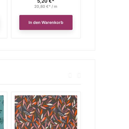
5,20 €*
5,20 €*
Preis
Preis
20,80 €* / m
20,80 €* /
In den Warenkorb
In den Waren