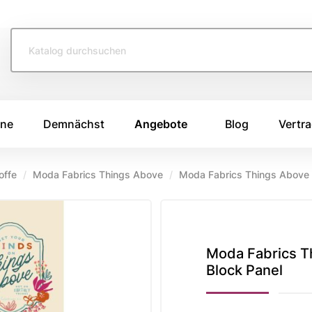
ine
Demnächst
Angebote
Blog
Vertra
offe
Moda Fabrics Things Above
Moda Fabrics Things Above S
TOFFE
SWAFING STOFFE
TASCHENS
e 2026
Swafing Heide Uni
Breitcord
Swafing Kim
Canvas Stoffe
e 2025
Moda Fabrics T
Block Panel
Swafing Dotty
Korkstoff
e 2024
Kunstleder
ing