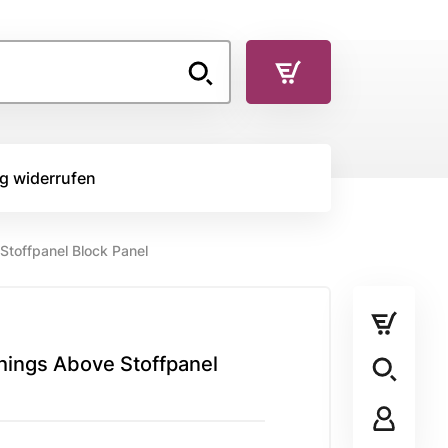
g widerrufen
toffpanel Block Panel
TOFFE
RÜCKSEITENSTOFF
Rückseitenstoff
hings Above Stoffpanel
STOFFPANEL
Stoffpanel