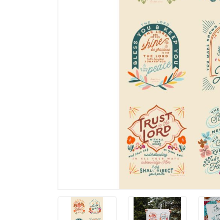
Memories
Tilda - ält
Tilda Basic
Tilda Hauts
MARKEN
Markenstof