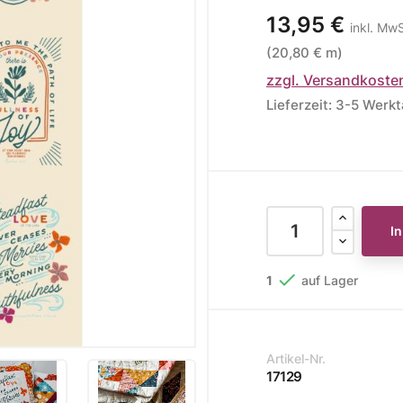
13,95 €
inkl. MwS
ere Kollektionen
(20,80 € m)
s
zzgl. Versandkoste
toff
Lieferzeit: 3-5 Werk
STOFFE
MUSTER
STOFFREST
fe
Muster
Stoffreste
I

1
auf Lager
Artikel-Nr.
17129