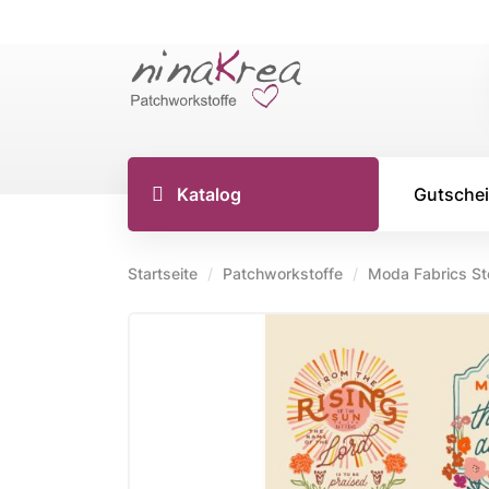
Katalog
Gutsche
Startseite
Patchworkstoffe
Moda Fabrics St
TILDA S
Tilda Stoff
Tilda Stoff
Tilda Stoff
Tilda Creat