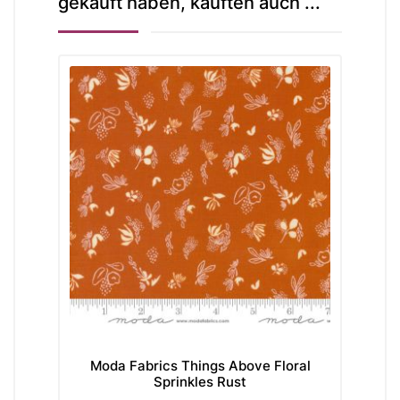
gekauft haben, kauften auch ...
Moda Fabrics Things Above Floral
S
Sprinkles Rust