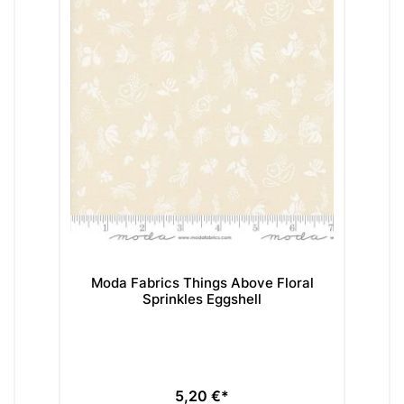
Moda Fabrics Things Above Floral
Mo
Sprinkles Eggshell
5,20 €*
Preis