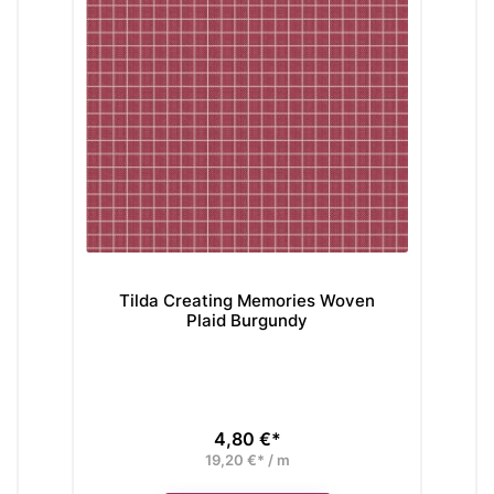
Tilda Creating Memories Woven
T
Plaid Burgundy
4,80 €*
Preis
19,20 €* / m