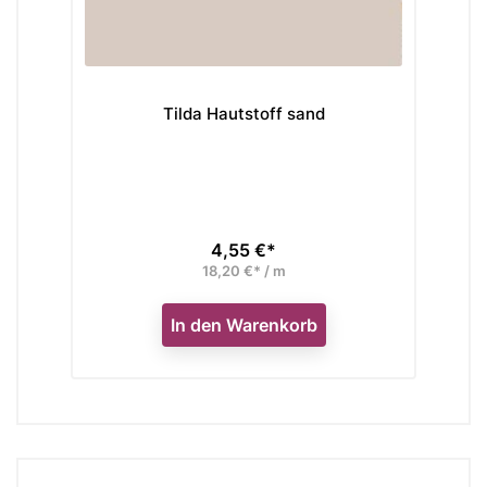
Tilda Hautstoff sand
Tilda Hautsto
4,55 €*
4,55
Preis
Preis
18,20 €* / m
18,20 €
In den Warenkorb
In den Wa