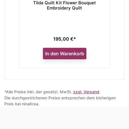
Tilda Quilt Kit Flower Bouquet
Tilda Quilt Kit
Embroidery Quilt
Blu
195,00 €*
184
Preis
Prei
In den Warenkorb
In den
*Alle Preise inkl. der gesetzl. MwSt.
zzgl. Versand
Die durchgestrichenen Preise entsprechen dem bisherigen
Preis bei ninaKrea.