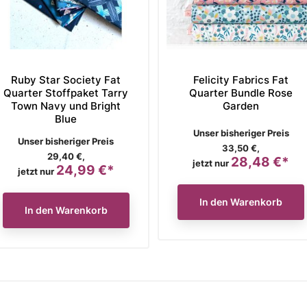
Ruby Star Society Fat
Felicity Fabrics Fat
Quarter Stoffpaket Tarry
Quarter Bundle Rose
Town Navy und Bright
Garden
Blue
Verkaufspreis
Unser bisheriger Preis
Verkaufspreis
Unser bisheriger Preis
33,50 €,
29,40 €,
28,48 €*
Preis
jetzt nur
24,99 €*
Preis
jetzt nur
In den Warenkorb
In den Warenkorb