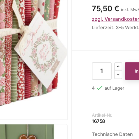
75,50 €
inkl. Mw
ere Kollektionen
zzgl. Versandkoste
s
Lieferzeit: 3-5 Werk
toff
STOFFE
MUSTER
STOFFREST
fe
Muster
Stoffreste
I

4
auf Lager
Artikel-Nr.
16758
Technische Daten