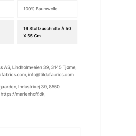
100% Baumwolle
16 Stoffzuschnitte À 50
X 55 Cm
ics AS, Lindholmveien 39, 3145 Tjøme,
dafabrics.com, info@tildafabrics.com
gaarden, Industrivej 39, 8550
ttps://marienhoff.dk,