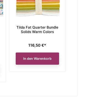
Tilda Fat Quarter Bundle
Moda Fabrics Fat
Solids Warm Colors
Bundle Thatche
116,50 €*
Preis
Verkaufspreis
Unser bisheriger
112,50 €,
95,6
Preis
jetzt nur
In den Warenkorb
In den Waren