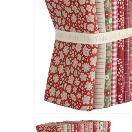
Memories
Tilda - ält
Tilda Basic
Tilda Hauts
MARKEN
Markenstof