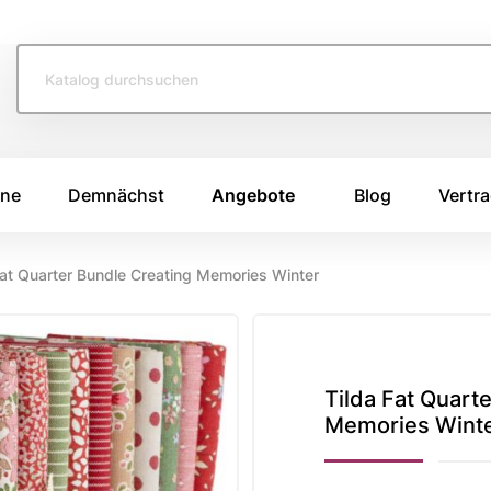
ine
Demnächst
Angebote
Blog
Vertra
Fat Quarter Bundle Creating Memories Winter
TOFFE
SWAFING STOFFE
TASCHENS
e 2026
Swafing Heide Uni
Breitcord
Swafing Kim
Canvas Stoffe
e 2025
Tilda Fat Quart
Memories Wint
Swafing Dotty
Korkstoff
e 2024
Kunstleder
ing