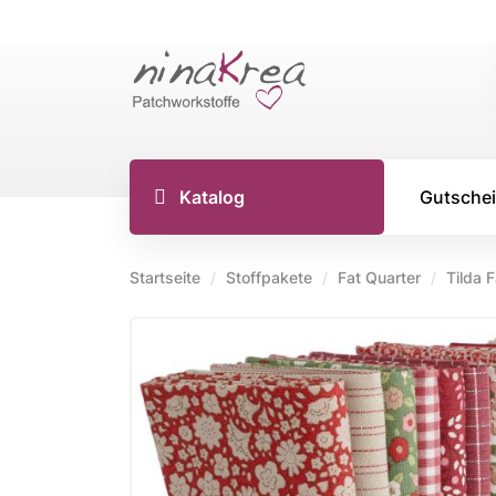
Katalog
Gutsche
Startseite
Stoffpakete
Fat Quarter
Tilda 
TILDA S
Tilda Stoff
Tilda Stoff
Tilda Stoff
Tilda Creat