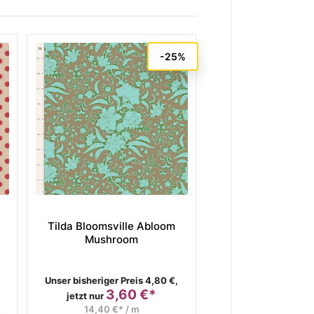
-25%
Tilda Bloomsville Abloom
Tilda Creating 
Mushroom
Woven Tinystrip
4,80 €*
Verkaufspreis
Preis
Unser bisheriger Preis 4,80 €,
3,60 €*
19,20 €* / 
Preis
jetzt nur
14,40 €* / m