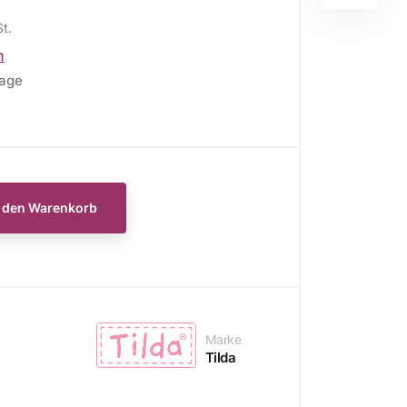
St.
n
tage
E
WEIHNACHTSSTOFFE
Moda Fabrics Berry and
Pine
n den Warenkorb
Moda Fabrics Christmas
Eve
Moda Fabrics Merrymaking
Moda Fabrics Christmas
Marke
Morning
Tilda
Moda Fabrics Christmas
Card