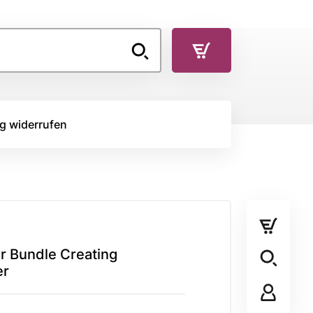
g widerrufen
TOFFE
RÜCKSEITENSTOFF
Rückseitenstoff
er Bundle Creating
STOFFPANEL
er
Stoffpanel