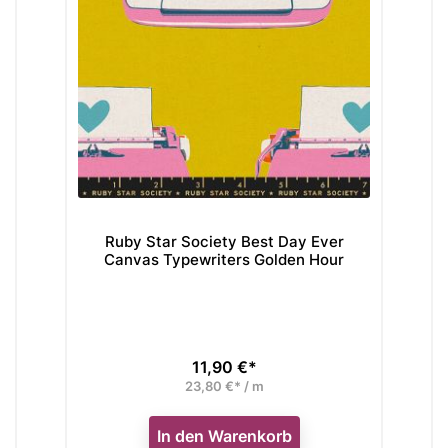
Ruby Star Society Best Day Ever
S
Canvas Typewriters Golden Hour
Na
11,90 €*
Preis
23,80 €* / m
In den Warenkorb