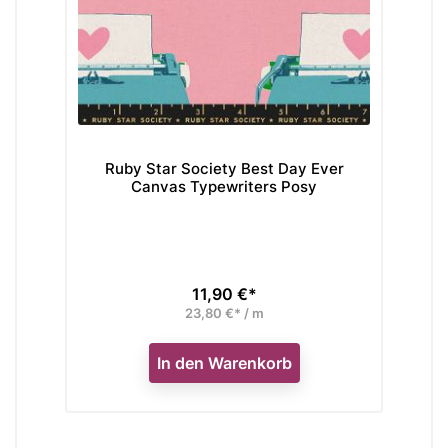
Ruby Star Society Best Day Ever
R
Canvas Typewriters Posy
11,90 €*
Preis
23,80 €* / m
In den Warenkorb