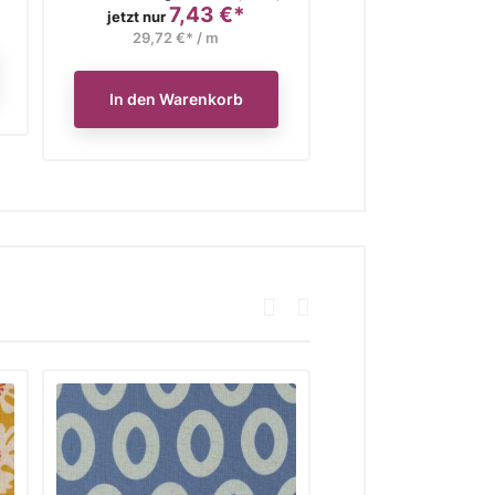
7,43 €*
27,40 €* / 
Preis
jetzt nur
29,72 €* / m
In den Waren
In den Warenkorb