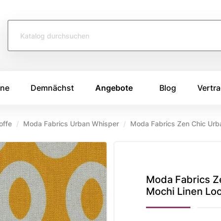
ine
Demnächst
Angebote
Blog
Vertra
offe
Moda Fabrics Urban Whisper
Moda Fabrics Zen Chic Urb
TOFFE
SWAFING STOFFE
TASCHENS
e 2026
Swafing Heide Uni
Breitcord
Swafing Kim
Canvas Stoffe
e 2025
Moda Fabrics Z
Mochi Linen Lo
Swafing Dotty
Korkstoff
e 2024
Kunstleder
ing