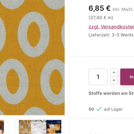
6,85 €
inkl. MwSt.
ere Kollektionen
(27,40 € m)
s
zzgl. Versandkoste
toff
Lieferzeit: 3-5 Werk
STOFFE
MUSTER
STOFFREST
fe
Muster
Stoffreste
I
Stoffe werden am Stü

50
auf Lager