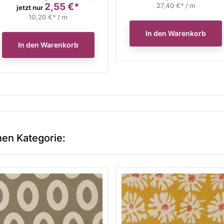
2,55 €*
27,40 €* / m
Preis
jetzt nur
10,20 €* / m
In den Warenkorb
In den Warenkorb
hen Kategorie: