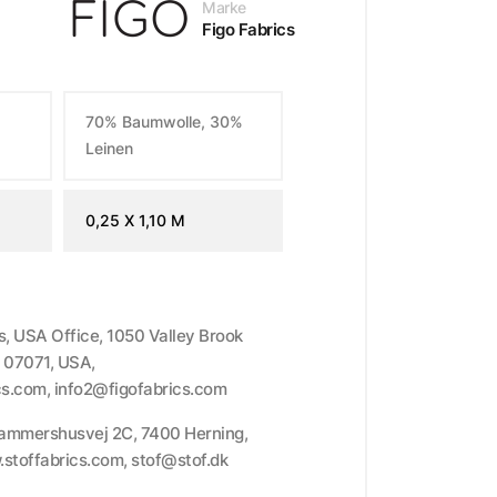
Marke
Figo Fabrics
70% Baumwolle, 30%
Leinen
0,25 X 1,10 M
cs, USA Office, 1050 Valley Brook
 07071, USA,
cs.com, info2@figofabrics.com
Hammershusvej 2C, 7400 Herning,
stoffabrics.com, stof@stof.dk