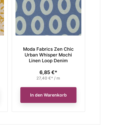
Moda Fabrics Zen Chic
Moda Fabrics Z
Urban Whisper Mochi
Urban Whisper
Linen Loop Denim
Linen Brick 
6,85 €*
6,85 €*
Preis
Preis
27,40 €* / m
27,40 €* / 
In den Warenkorb
In den Waren