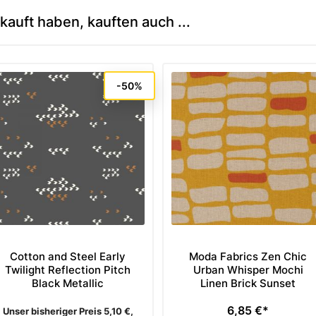
kauft haben, kauften auch ...
-50%
Cotton and Steel Early
Moda Fabrics Zen Chic
Twilight Reflection Pitch
Urban Whisper Mochi
Black Metallic
Linen Brick Sunset
6,85 €*
Verkaufspreis
Preis
Unser bisheriger Preis 5,10 €,