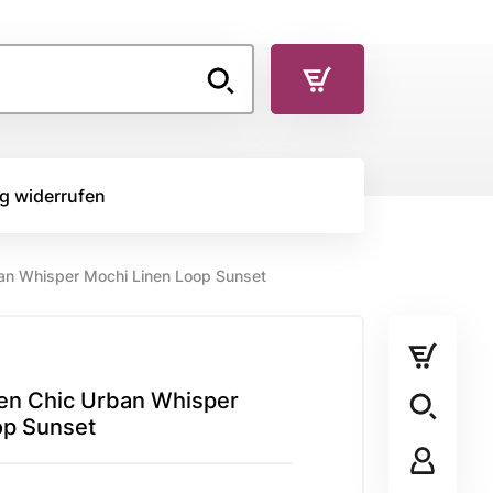
g widerrufen
an Whisper Mochi Linen Loop Sunset
TOFFE
RÜCKSEITENSTOFF
Rückseitenstoff
en Chic Urban Whisper
STOFFPANEL
op Sunset
Stoffpanel