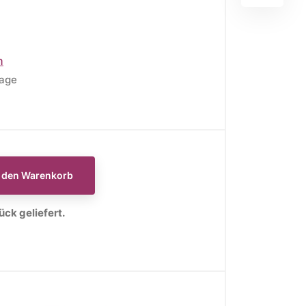
n
tage
E
WEIHNACHTSSTOFFE
Moda Fabrics Berry and
Pine
n den Warenkorb
Moda Fabrics Christmas
Eve
ck geliefert.
Moda Fabrics Merrymaking
Moda Fabrics Christmas
Morning
Moda Fabrics Christmas
Card