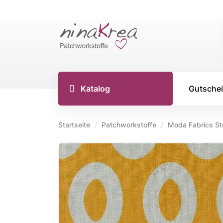
Katalog
Gutsche
Startseite
Patchworkstoffe
Moda Fabrics St
TILDA S
Tilda Stoff
Tilda Stoff
Tilda Stoff
Tilda Creat