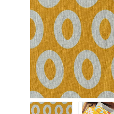
Memories
Tilda - ält
Tilda Basic
Tilda Hauts
MARKEN
Markenstof