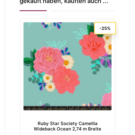
gekauft haben, kauften auch ...
-25%
Ruby Star Society Camellia
Wideback Ocean 2,74 m Breite
Wh