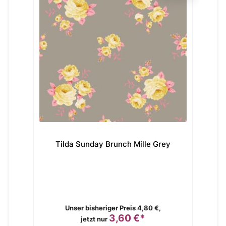
Tilda Sunday Brunch Mille Grey
Ti
Verkaufspreis
Unser bisheriger Preis 4,80 €,
3,60 €*
Preis
jetzt nur