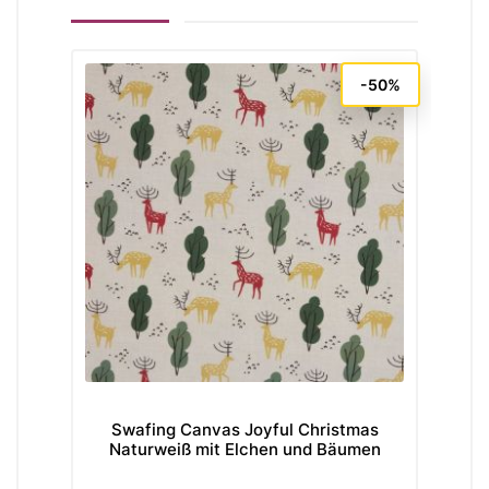
-50%
Swafing Canvas Joyful Christmas
R
Naturweiß mit Elchen und Bäumen