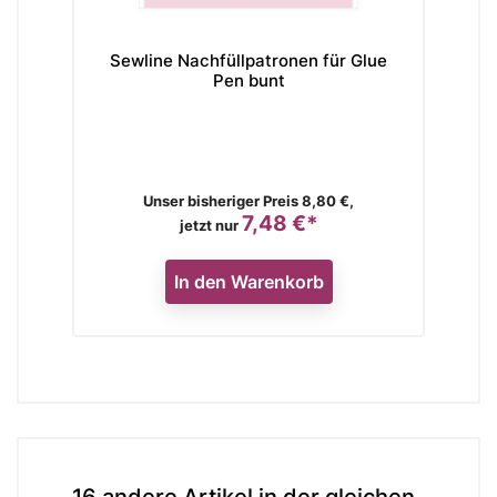
Sewline Nachfüllpatronen für Glue
Cl
Pen bunt
Verkaufspreis
Unser bisheriger Preis 8,80 €,
7,48 €*
Preis
jetzt nur
In den Warenkorb
16 andere Artikel in der gleichen