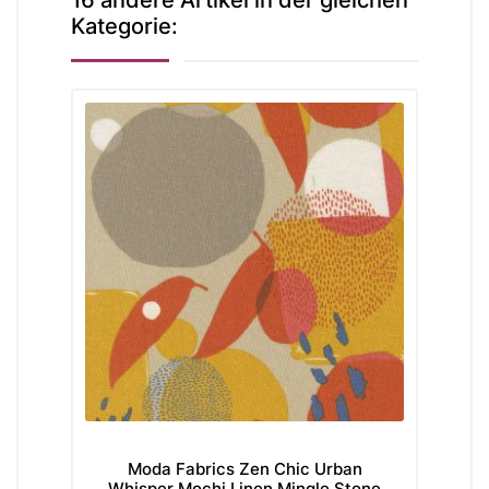
Kategorie:
Moda Fabrics Zen Chic Urban
Sw
Whisper Mochi Linen Mingle Stone