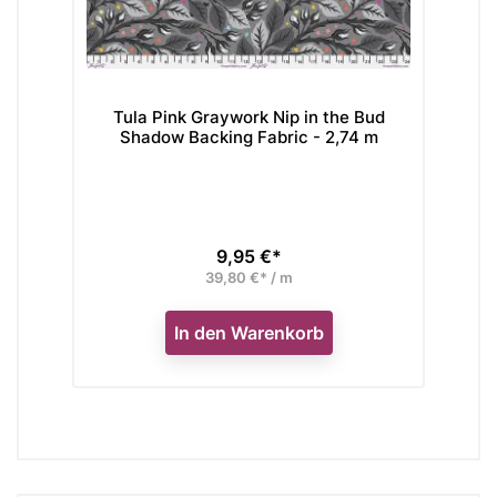
Tula Pink Graywork Nip in the Bud
Til
Shadow Backing Fabric - 2,74 m
9,95 €*
Preis
39,80 €* / m
In den Warenkorb