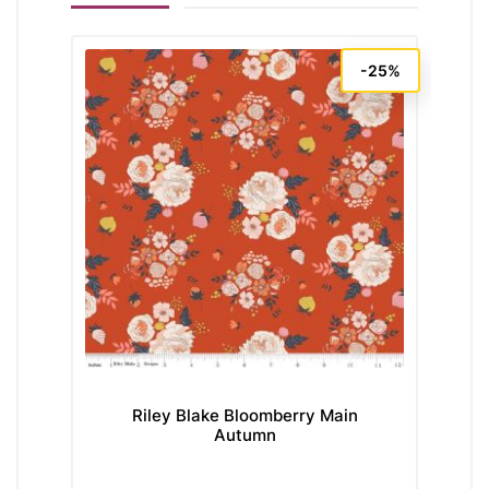
-25%
Riley Blake Bloomberry Main
Ri
Autumn