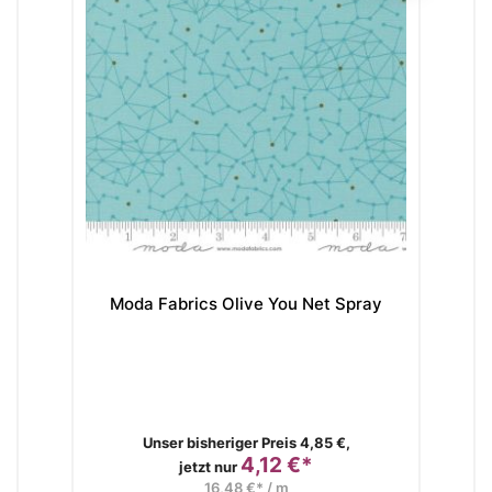
Moda Fabrics Olive You Net Spray
Mo
Verkaufspreis
Unser bisheriger Preis 4,85 €,
4,12 €*
Preis
jetzt nur
16,48 €* / m