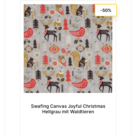
-50%
Swafing Canvas Joyful Christmas
Til
Hellgrau mit Waldtieren