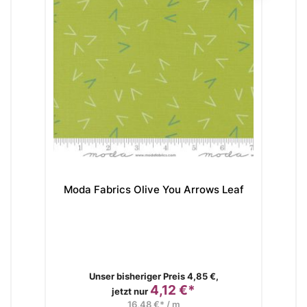
Moda Fabrics Olive You Arrows Leaf
Mo
Verkaufspreis
Unser bisheriger Preis 4,85 €,
4,12 €*
Preis
jetzt nur
16,48 €* / m