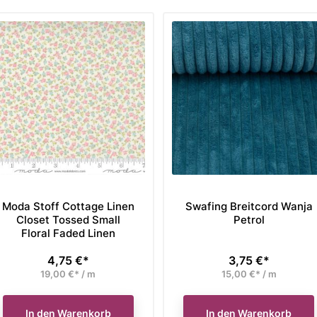
Moda Stoff Cottage Linen
Swafing Breitcord Wanja
Closet Tossed Small
Petrol
Floral Faded Linen
4,75 €*
3,75 €*
Preis
Preis
19,00 €* / m
15,00 €* / m
In den Warenkorb
In den Warenkorb