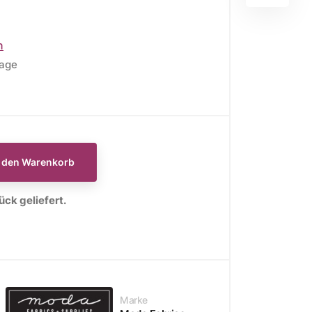
n
tage
E
WEIHNACHTSSTOFFE
Moda Fabrics Berry and
Pine
n den Warenkorb
Moda Fabrics Christmas
ck geliefert.
Eve
Moda Fabrics Merrymaking
Moda Fabrics Christmas
Morning
Moda Fabrics Christmas
Marke
Card