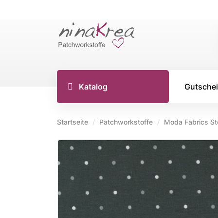
Katalog
Gutsche
Startseite
Patchworkstoffe
Moda Fabrics St
TILDA S
Tilda Stoff
Tilda Stoff
Tilda Stoff
Tilda Creat