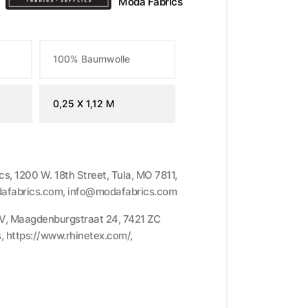
Moda Fabrics
100% Baumwolle
0,25 X 1,12 M
cs, 1200 W. 18th Street, Tula, MO 7811,
afabrics.com, info@modafabrics.com
.V, Maagdenburgstraat 24, 7421 ZC
, https://www.rhinetex.com/,