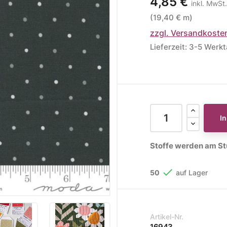
4,85 €
inkl. MwSt.
(19,40 € m)
ere Kollektionen
zzgl. Versandkoste
s
Lieferzeit: 3-5 Werk
toff
STOFFE
MUSTER
STOFFREST
fe
Muster
Stoffreste
I
Stoffe werden am Stü

50
auf Lager
Artikel-Nr.
16943