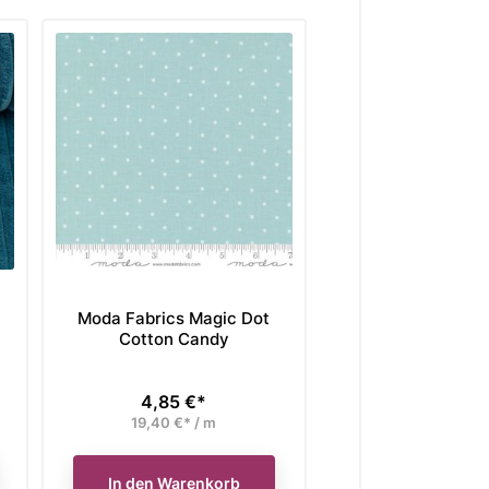
Moda Fabrics Magic Dot
Moda Fabrics Ma
Cotton Candy
Forest
4,85 €*
4,85 €*
Preis
Preis
19,40 €* / m
19,40 €* / 
In den Warenkorb
In den Waren