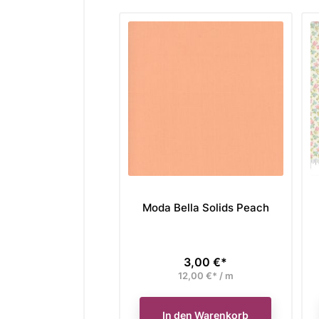
Moda Bella Solids Peach
3,00 €*
Preis
12,00 €* / m
In den Warenkorb