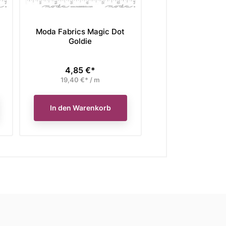
Moda Fabrics Magic Dot
Moda Fabrics Ma
Goldie
Cherry
4,85 €*
4,85 €*
Preis
Preis
19,40 €* / m
19,40 €* / 
In den Warenkorb
In den Waren