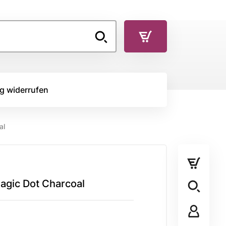
g widerrufen
al
TOFFE
RÜCKSEITENSTOFF
Rückseitenstoff
agic Dot Charcoal
STOFFPANEL
Stoffpanel