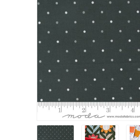
Memories
Tilda - ält
Tilda Basic
Tilda Hauts
MARKEN
Markenstof