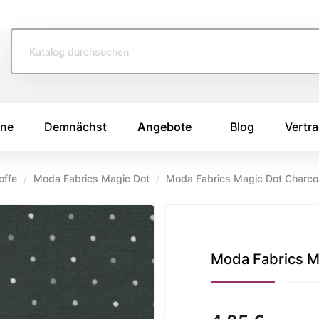
ine
Demnächst
Angebote
Blog
Vertra
offe
Moda Fabrics Magic Dot
Moda Fabrics Magic Dot Charco
TOFFE
SWAFING STOFFE
TASCHENS
e 2026
Swafing Heide Uni
Breitcord
Swafing Kim
Canvas Stoffe
e 2025
Moda Fabrics M
Swafing Dotty
Korkstoff
e 2024
Kunstleder
ing