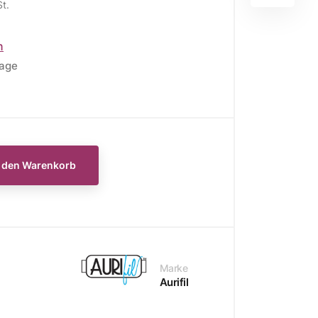
St.
n
tage
E
WEIHNACHTSSTOFFE
Moda Fabrics Berry and
Pine
n den Warenkorb
Moda Fabrics Christmas
Eve
Moda Fabrics Merrymaking
Moda Fabrics Christmas
Marke
Morning
Aurifil
Moda Fabrics Christmas
Card