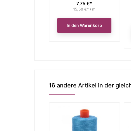
7,75 €*
Preis
15,50 €* / m
In den Warenkorb
16 andere Artikel in der gleic