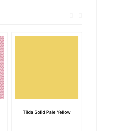
Tilda Solid Pale Yellow
Tilda Solid Sag