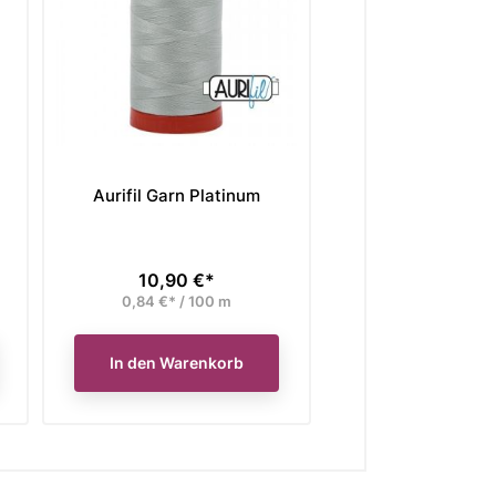
Aurifil Garn Platinum
Aurifil Garn Ligh
10,90 €*
10,90 €
Preis
Preis
0,84 €* / 100 m
0,84 €* / 10
In den Warenkorb
In den Waren