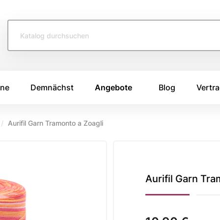
ine
Demnächst
Angebote
Blog
Vertra
Aurifil Garn Tramonto a Zoagli
TOFFE
SWAFING STOFFE
TASCHENS
e 2026
Swafing Heide Uni
Breitcord
Swafing Kim
Canvas Stoffe
e 2025
Aurifil Garn Tra
Swafing Dotty
Korkstoff
e 2024
Kunstleder
ing