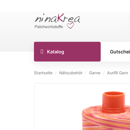
Katalog
Gutsche
Startseite
Nähzubehör
Garne
Aurifil Garn
TILDA S
Tilda Stoff
Tilda Stoff
Tilda Stoff
Tilda Creat