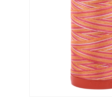
Memories
Tilda - ält
Tilda Basic
Tilda Hauts
MARKEN
Markenstof