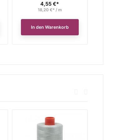
4,55 €*
4,55 €*
Preis
Preis
18,20 €* / m
18,20 €* / 
In den Warenkorb
In den Waren