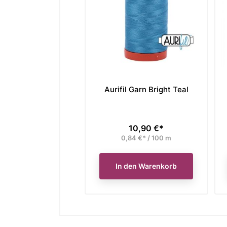
Aurifil Garn Bright Teal
10,90 €*
Preis
0,84 €* / 100 m
In den Warenkorb