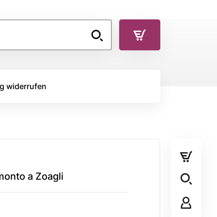
g widerrufen
TOFFE
RÜCKSEITENSTOFF
Rückseitenstoff
monto a Zoagli
STOFFPANEL
Stoffpanel