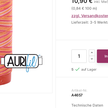
10,90 €
inkl. Mw
(0,84 € 100 m)
ere Kollektionen
zzgl. Versandkoste
s
Lieferzeit: 3-5 Werk
toff
STOFFE
MUSTER
STOFFREST
fe
Muster
Stoffreste
I

5
auf Lager
Artikel-Nr.
A4657
Technische Daten