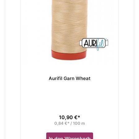
Aurifil Garn Wheat
10,90 €*
Preis
0,84 €* / 100 m
In den Warenkorb