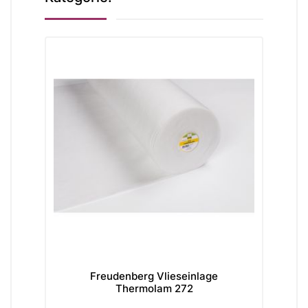
lies
Freudenberg Vlieseinlage
Fre
Thermolam 272