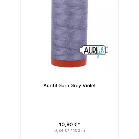
Aurifil Garn Grey Violet
10,90 €*
Preis
0,84 €* / 100 m