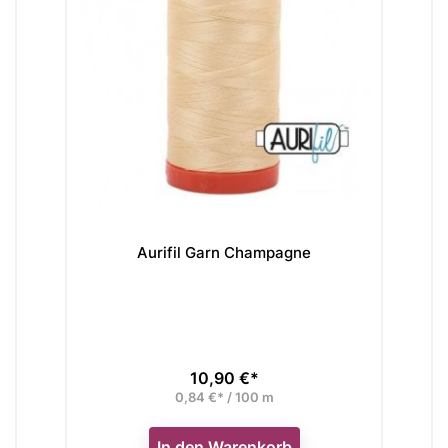
Aurifil Garn Champagne
10,90 €*
Preis
0,84 €* / 100 m
In den Warenkorb