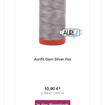
Aurifil Garn Silver Fox
10,90 €*
Preis
0,84 €* / 100 m
In den Warenkorb