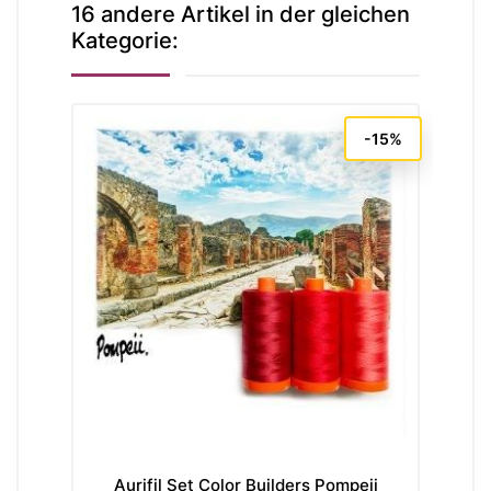
16 andere Artikel in der gleichen
Kategorie:
-15%
Aurifil Set Color Builders Pompeii
A