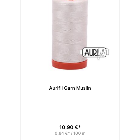
Aurifil Garn Muslin
10,90 €*
Preis
0,84 €* / 100 m