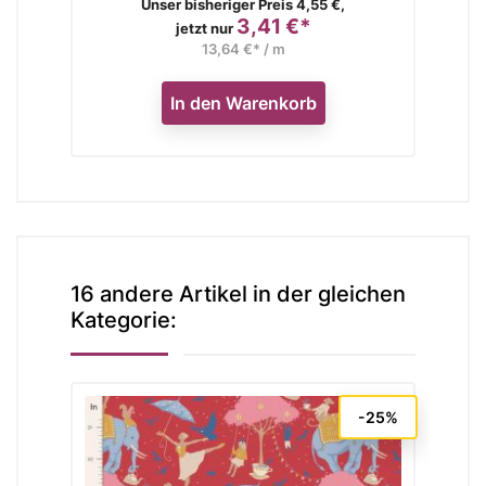
Verkaufspreis
Unser bisheriger Preis 4,55 €,
3,41 €*
Preis
jetzt nur
13,64 €* / m
In den Warenkorb
16 andere Artikel in der gleichen
Kategorie:
-25%