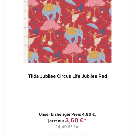
Tilda Jubilee Circus Life Jubilee Red
Verkaufspreis
Unser bisheriger Preis 4,80 €,
3,60 €*
Preis
jetzt nur
14,40 €* / m