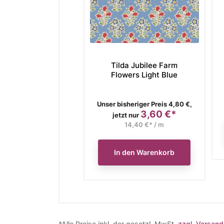
Tilda Jubilee Farm
Flowers Light Blue
Verkaufspreis
Unser bisheriger Preis 4,80 €,
3,60 €*
Preis
jetzt nur
14,40 €* / m
In den Warenkorb
*Alle Preise inkl. der gesetzl. MwSt.
zzgl. Versand