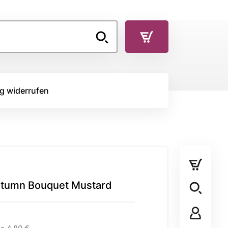
g widerrufen
TOFFE
RÜCKSEITENSTOFF
Rückseitenstoff
Autumn Bouquet Mustard
STOFFPANEL
Stoffpanel