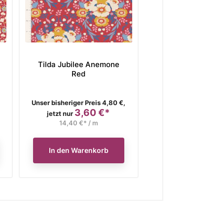
Tilda Jubilee Anemone
Tilda Jubilee
Red
Flowers Gr
Verkaufspreis
Verkaufspreis
Unser bisheriger Preis 4,80 €,
Unser bisheriger Pre
3,60 €*
3,60
Preis
Preis
jetzt nur
jetzt nur
14,40 €* / m
14,40 €* / 
In den Warenkorb
In den Waren