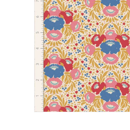
Memories
Tilda - ält
Tilda Basic
Tilda Hauts
MARKEN
Markenstof