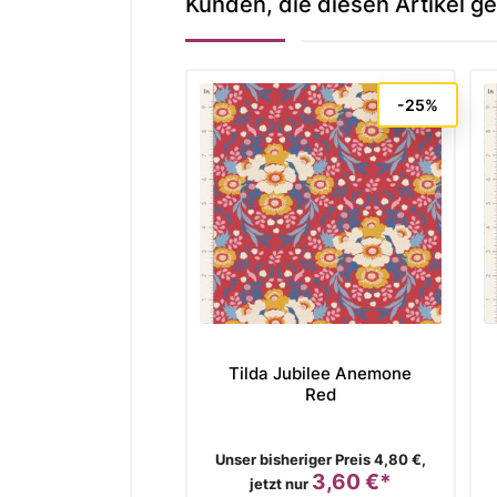
Kunden, die diesen Artikel ge
-25%
Tilda Jubilee Anemone
Red
Verkaufspreis
Unser bisheriger Preis 4,80 €,
3,60 €*
Preis
jetzt nur