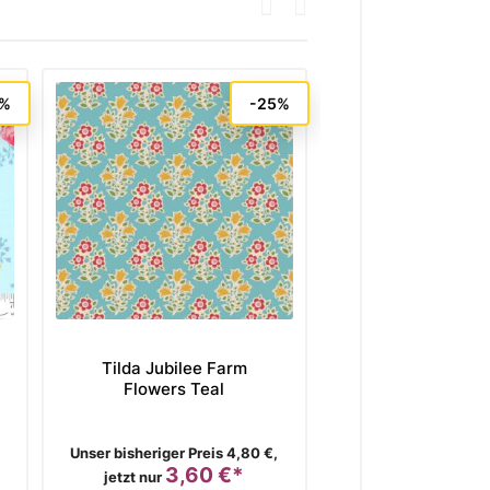
5%
-25%
Tilda Jubilee Farm
Figo Fabrics 
Flowers Teal
Wovens Dots F
Verkaufspreis
Verkaufspreis
Unser bisheriger Preis 4,80 €,
Unser bisheriger Pre
3,60 €*
2,30
Preis
Preis
jetzt nur
jetzt nur