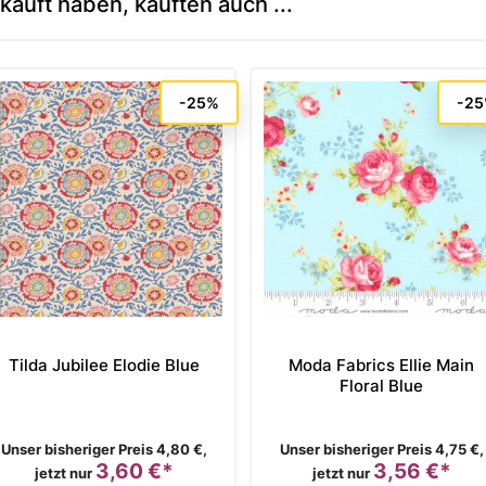
kauft haben, kauften auch ...
-25%
-2
Tilda Jubilee Elodie Blue
Moda Fabrics Ellie Main
Floral Blue
Verkaufspreis
Verkaufspreis
Unser bisheriger Preis 4,80 €,
Unser bisheriger Preis 4,75 €,
3,60 €*
3,56 €*
Preis
Preis
jetzt nur
jetzt nur