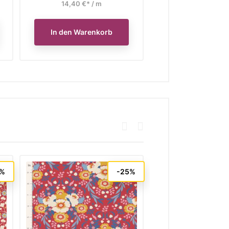
14,40 €* / m
9,20 €* / 
In den Warenkorb
In den Waren
5%
-25%