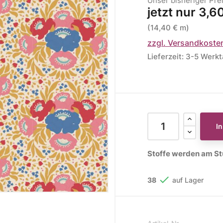
Unser bisheriger Pre
jetzt nur
3,6
ere Kollektionen
(14,40 € m)
s
zzgl. Versandkoste
toff
Lieferzeit: 3-5 Werk
STOFFE
MUSTER
STOFFREST
fe
Muster
Stoffreste
I
Stoffe werden am Stü

38
auf Lager