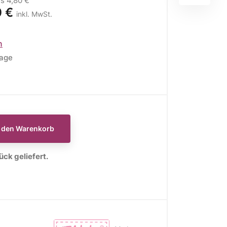
is
4,80 €
0 €
inkl. MwSt.
n
tage
E
WEIHNACHTSSTOFFE
Moda Fabrics Berry and
Pine
n den Warenkorb
Moda Fabrics Christmas
Eve
ck geliefert.
Moda Fabrics Merrymaking
Moda Fabrics Christmas
Morning
Moda Fabrics Christmas
Card