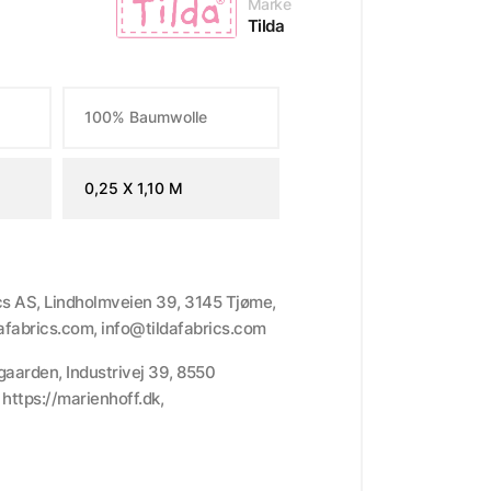
Marke
Tilda
100% Baumwolle
0,25 X 1,10 M
ics AS, Lindholmveien 39, 3145 Tjøme,
dafabrics.com, info@tildafabrics.com
gaarden, Industrivej 39, 8550
ttps://marienhoff.dk,