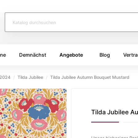
ine
Demnächst
Angebote
Blog
Vertra
 2024
Tilda Jubilee
Tilda Jubilee Autumn Bouquet Mustard
TOFFE
SWAFING STOFFE
TASCHENS
e 2026
Swafing Heide Uni
Breitcord
Swafing Kim
Canvas Stoffe
e 2025
Tilda Jubilee 
Swafing Dotty
Korkstoff
e 2024
Kunstleder
ing