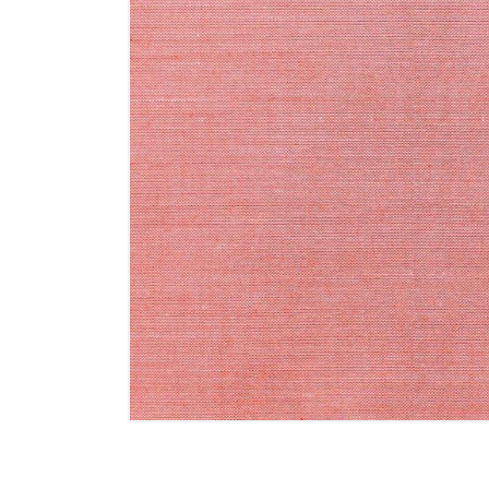
Memories
Tilda - ält
Tilda Basic
Tilda Hauts
MARKEN
Markenstof