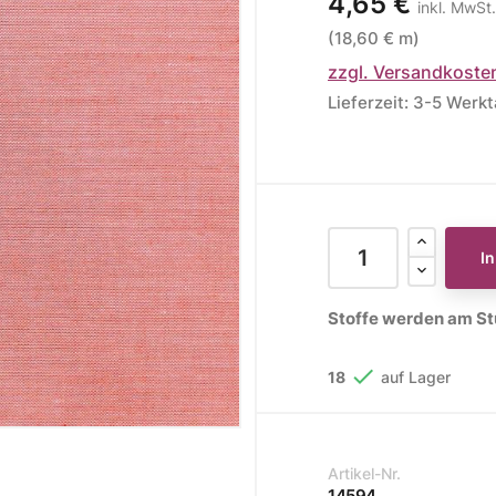
4,65 €
inkl. MwSt.
(18,60 € m)
ere Kollektionen
zzgl. Versandkoste
s
Lieferzeit: 3-5 Werk
toff
STOFFE
MUSTER
STOFFREST
fe
Muster
Stoffreste
I
Stoffe werden am Stü

18
auf Lager
Artikel-Nr.
14594