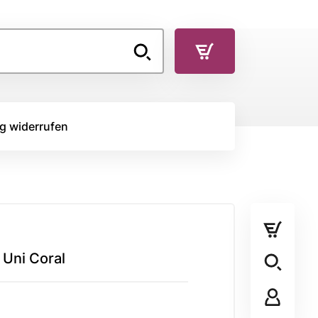
g widerrufen
TOFFE
RÜCKSEITENSTOFF
Rückseitenstoff
 Uni Coral
STOFFPANEL
Stoffpanel