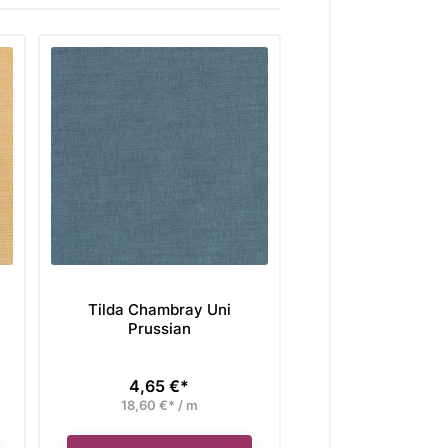
Tilda Chambray Uni
Tilda Chambra
Prussian
Ginger
4,65 €*
4,65 €*
Preis
Preis
18,60 €* / m
18,60 €* / 