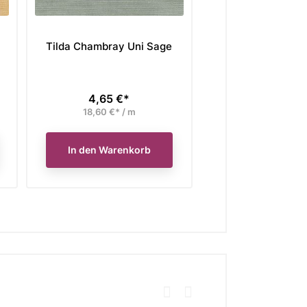
Tilda Chambray Uni Sage
Tilda Cotton Bea
Shells Blu
4,65 €*
Preis
Verkaufspreis
Unser bisheriger Pre
3,41
18,60 €* / m
Preis
jetzt nur
13,64 €* / 
In den Warenkorb
In den Waren