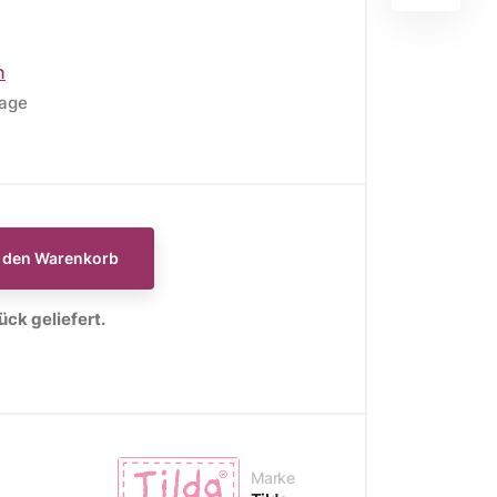
n
tage
E
WEIHNACHTSSTOFFE
Moda Fabrics Berry and
Pine
n den Warenkorb
Moda Fabrics Christmas
ck geliefert.
Eve
Moda Fabrics Merrymaking
Moda Fabrics Christmas
Morning
Moda Fabrics Christmas
Marke
Card