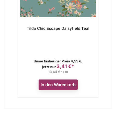
pe Daisyfield Teal
Tilda Hometown Neighborhood T
is
Verkaufspreis
ger Preis 4,55 €,
Unser bisheriger Preis 4,55 €,
3,41 €*
3,41 €*
Preis
Preis
jetzt nur
4 €* / m
13,64 €* / m
 Warenkorb
In den Warenkorb