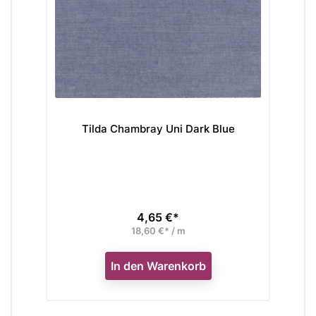
 Uni Dark Blue
Tilda Wallflower Bellflower Mulber
 €*
Verkaufspreis
Unser bisheriger Preis 4,80 €,
3,60 €*
€* / m
Preis
jetzt nur
14,40 €* / m
arenkorb
In den Warenkorb