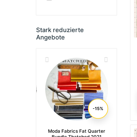
Stark reduzierte
Angebote
-15%
r Society Fat
Moda Fabrics Fat Quarter
Moda Fa
Bundle Vessel
Bundle Thatched 2021
Bundle