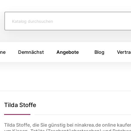
ine
Demnächst
Angebote
Blog
Vertra
TOFFE
SWAFING STOFFE
TASCHENS
e 2026
Swafing Heide Uni
Breitcord
Tilda Stoffe
Swafing Kim
Canvas Stoffe
e 2025
Swafing Dotty
Korkstoff
e 2024
Kunstleder
ing
Tilda Stoffe, die Sie günstig bei ninakrea.de online kau
um Kissen, Tatüta (Taschentüchertaschen) und Patchwo