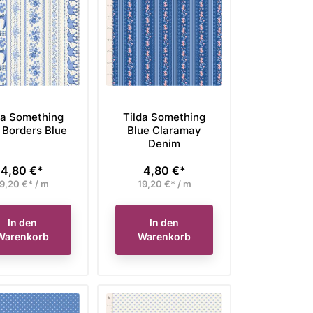
da Something
Tilda Something
 Borders Blue
Blue Claramay
Denim
4,80 €*
4,80 €*
Preis
Preis
9,20 €* / m
19,20 €* / m
In den
In den
Warenkorb
Warenkorb
a Fat Quarter Bundle
Figo Fabrics Fat Quarter
Aur
lflower Bellflower
Stoffpaket Martha