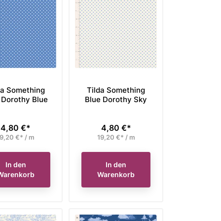
ufspreis
Verkaufspreis
Ver
bisheriger Preis 57,60 €,
Unser bisheriger Preis 48,40 €,
Uns
43,20 €*
41,14 €*
Preis
Preis
tzt nur
jetzt nur
Ausverkauft
In den Warenkorb
da Something
Tilda Something
 Dorothy Blue
Blue Dorothy Sky
4,80 €*
4,80 €*
Preis
Preis
9,20 €* / m
19,20 €* / m
In den
In den
Warenkorb
Warenkorb