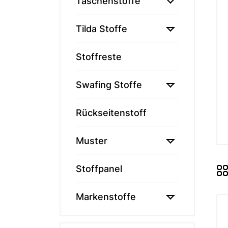

Taschenstoffe
Memories
Tilda - ält

Tilda Stoffe
Tilda Basic
Tilda Hauts
Stoffreste
MARKEN

Swafing Stoffe
Markenstof
Rückseitenstoff

Muster
Stoffpanel

Markenstoffe