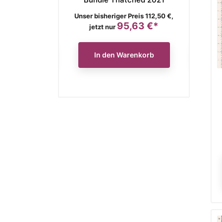
is
Verkaufspreis
Verkaufs
ger Preis 136,90 €,
Unser bisheriger Preis 112,50 €,
Unser bish
116,37 €*
95,63 €*
Preis
Preis
jetzt nur
jetzt
n Warenkorb
In den Warenkorb
In 