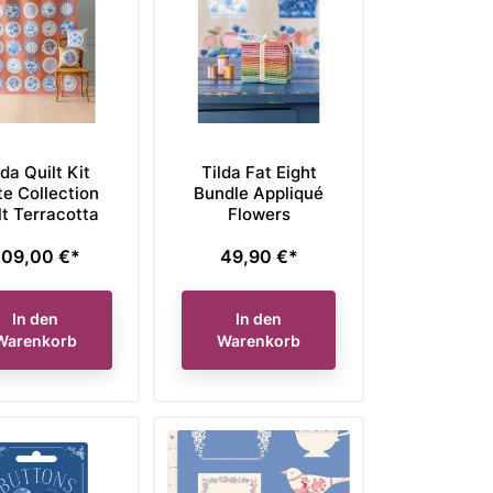
lda Quilt Kit
Tilda Fat Eight
te Collection
Bundle Appliqué
lt Terracotta
Flowers
09,00 €*
49,90 €*
reis
Preis
In den
In den
Warenkorb
Warenkorb