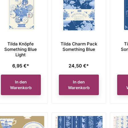
Tilda Knöpfe
Tilda Charm Pack
T
Something Blue
Something Blue
Som
Light
6,95 €*
24,50 €*
Preis
Preis
In den
In den
Warenkorb
Warenkorb