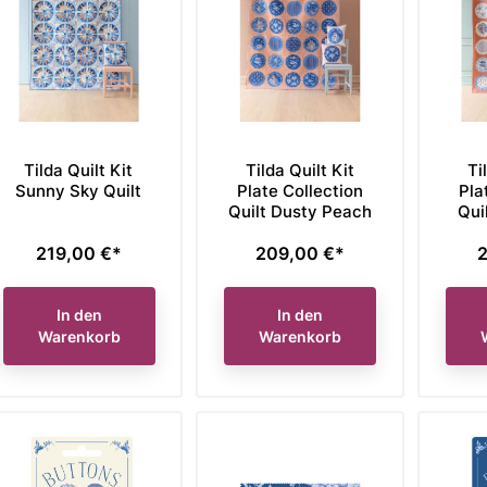
Tilda Quilt Kit
Tilda Quilt Kit
Ti
Sunny Sky Quilt
Plate Collection
Pla
Quilt Dusty Peach
Qui
219,00 €*
209,00 €*
2
Preis
Preis
P
In den
In den
Warenkorb
Warenkorb