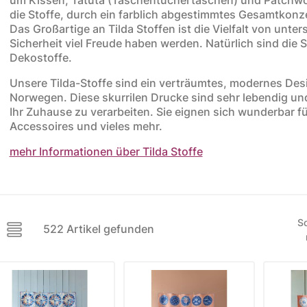
die Stoffe, durch ein farblich abgestimmtes Gesamtkonze
ere Kollektionen
Das Großartige an Tilda Stoffen ist die Vielfalt von unte
Sicherheit viel Freude haben werden. Natürlich sind die
s
Dekostoffe.
toff
Unsere Tilda-Stoffe sind ein verträumtes, modernes De
Norwegen. Diese skurrilen Drucke sind sehr lebendig und 
STOFFE
MUSTER
STOFFREST
Ihr Zuhause zu verarbeiten. Sie eignen sich wunderbar fü
Accessoires und vieles mehr.
fe
Muster
Stoffreste
mehr Informationen über Tilda Stoffe
So
522 Artikel gefunden