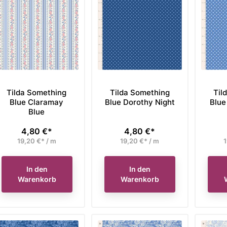
preis
Verkaufspreis
Verka
eriger Preis 107,95 €,
Unser bisheriger Preis 89,90 €,
Unser 
91,76 €*
76,42 €*
Preis
Preis
 nur
jetzt nur
je
den Warenkorb
In den Warenkorb
Tilda Something
Tilda Something
Til
Blue Claramay
Blue Dorothy Night
Blue
Blue
4,80 €*
4,80 €*
Preis
Preis
19,20 €* / m
19,20 €* / m
1
In den
In den
Warenkorb
Warenkorb