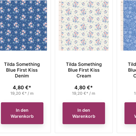
Tilda Something
Tilda Something
Til
Blue First Kiss
Blue First Kiss
Blu
Denim
Cream
C
4,80 €*
4,80 €*
Preis
Preis
19,20 €* / m
19,20 €* / m
1
In den
In den
Warenkorb
Warenkorb