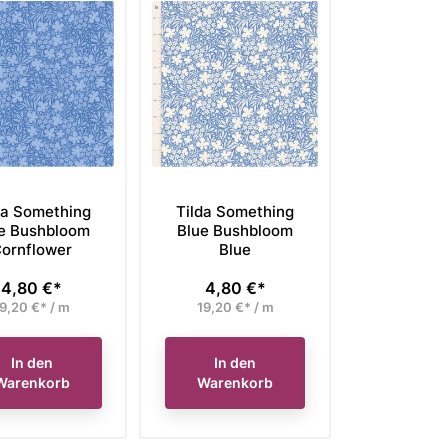
da Something
Tilda Something
e Bushbloom
Blue Bushbloom
ornflower
Blue
4,80 €*
4,80 €*
Preis
Preis
9,20 €* / m
19,20 €* / m
In den
In den
Warenkorb
Warenkorb