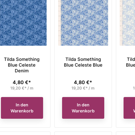
Tilda Something
Tilda Something
Til
Blue Celeste
Blue Celeste Blue
Blu
Denim
4,80 €*
4,80 €*
Preis
Preis
19,20 €* / m
19,20 €* / m
1
In den
In den
Warenkorb
Warenkorb