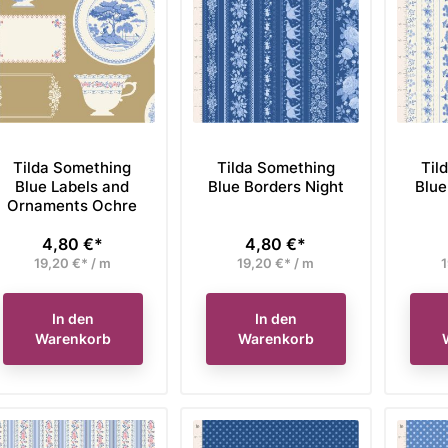
Tilda Something
Tilda Something
Til
Blue Labels and
Blue Borders Night
Blue
Ornaments Ochre
4,80 €*
4,80 €*
Preis
Preis
19,20 €* / m
19,20 €* / m
1
In den
In den
Warenkorb
Warenkorb
brics Fat Quarter
Moda Fabrics Fat Eight
Tild
 Gilded Metallic
Bundle Beautiful Day
Wal