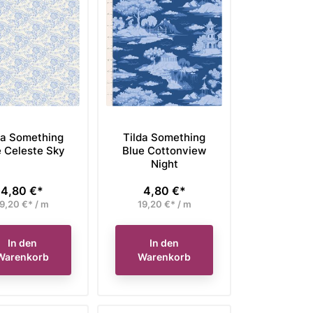
da Something
Tilda Something
e Celeste Sky
Blue Cottonview
Night
4,80 €*
4,80 €*
Preis
Preis
9,20 €* / m
19,20 €* / m
In den
In den
Warenkorb
Warenkorb