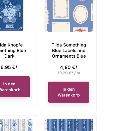
ilda Knöpfe
Tilda Something
ething Blue
Blue Labels and
Dark
Ornaments Blue
6,95 €*
4,80 €*
Preis
Preis
19,20 €* / m
In den
In den
Warenkorb
Warenkorb