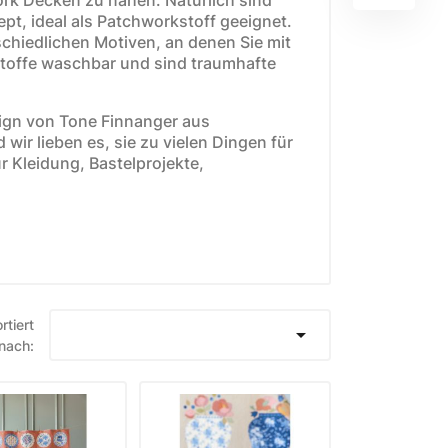
pt, ideal als Patchworkstoff geeignet.
rschiedlichen Motiven, an denen Sie mit
 Stoffe waschbar und sind traumhafte
sign von Tone Finnanger aus
wir lieben es, sie zu vielen Dingen für
E
WEIHNACHTSSTOFFE
r Kleidung, Bastelprojekte,
Moda Fabrics Berry and
Pine
Moda Fabrics Christmas
Eve
Moda Fabrics Merrymaking
rtiert

nach:
Moda Fabrics Christmas
Morning
Moda Fabrics Christmas
Card