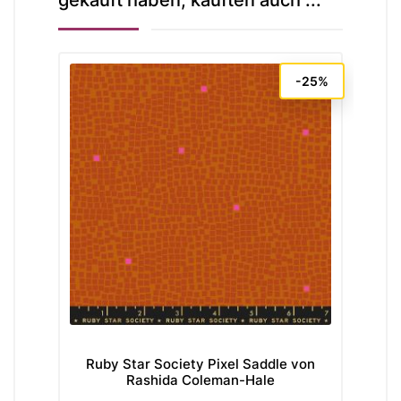
gekauft haben, kauften auch ...
-25%
Ruby Star Society Pixel Saddle von
Clo
Rashida Coleman-Hale