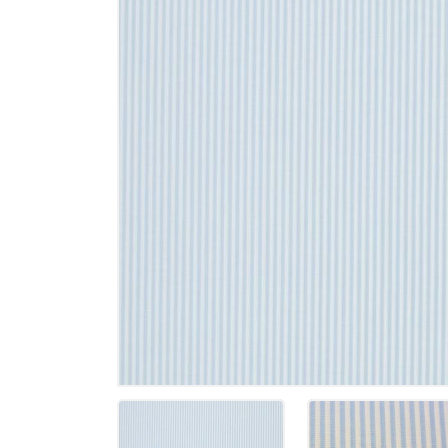
Memories
Tilda - ält
Tilda Basic
Tilda Hauts
MARKEN
Markenstof