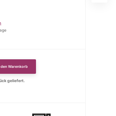
n
tage
E
WEIHNACHTSSTOFFE
Moda Fabrics Berry and
Pine
n den Warenkorb
Moda Fabrics Christmas
Eve
ck geliefert.
Moda Fabrics Merrymaking
Moda Fabrics Christmas
Morning
Moda Fabrics Christmas
Card