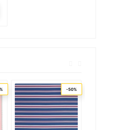
5%
-50%