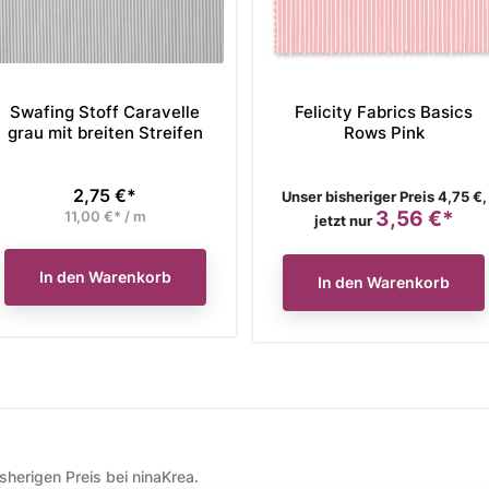
Swafing Stoff Caravelle
Felicity Fabrics Basics
grau mit breiten Streifen
Rows Pink
2,75 €*
Preis
Verkaufspreis
Unser bisheriger Preis 4,75 €,
3,56 €*
11,00 €* / m
Preis
jetzt nur
In den Warenkorb
In den Warenkorb
herigen Preis bei ninaKrea.