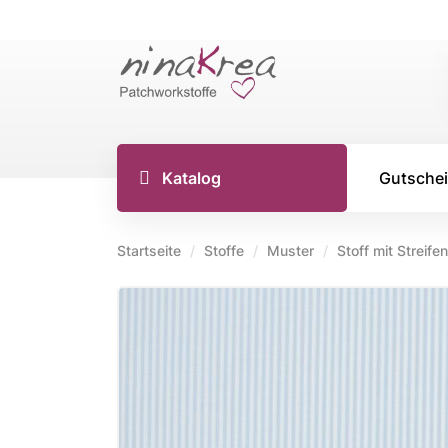
Katalog
Gutsche
Startseite
Stoffe
Muster
Stoff mit Streifen
TILDA S
Tilda Stoff
Tilda Stoff
Tilda Stoff
Tilda Creat