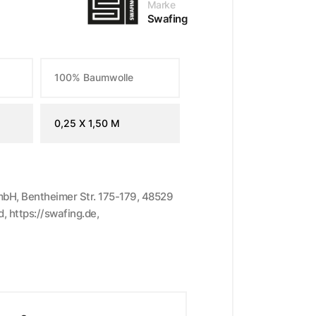
Marke
Swafing
100% Baumwolle
0,25 X 1,50 M
mbH, Bentheimer Str. 175-179, 48529
, https://swafing.de,