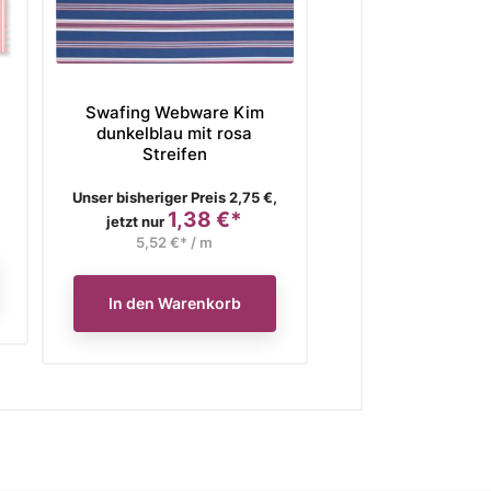
Swafing Webware Kim
Swafing Webwa
dunkelblau mit rosa
weiß mit rosa S
Streifen
Verkaufspreis
Verkaufspreis
Unser bisheriger Preis 2,75 €,
Unser bisheriger Pre
1,38 €*
1,38
Preis
Preis
jetzt nur
jetzt nur
5,52 €* / m
5,52 €* / 
In den Warenkorb
In den Waren