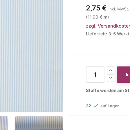
2,75 €
inkl. MwSt.
ere Kollektionen
(11,00 € m)
s
zzgl. Versandkoste
toff
Lieferzeit: 3-5 Werk
STOFFE
MUSTER
STOFFREST
fe
Muster
Stoffreste
I
Stoffe werden am Stü

32
auf Lager