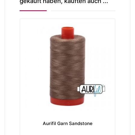
gekauft haben, kauften auch ...
Aurifil Garn Sandstone
Fi