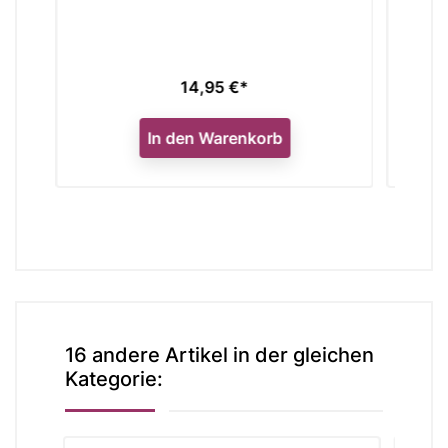
75,50 €*
Preis
korb
In den Warenkorb
16 andere Artikel in der gleichen
Kategorie: