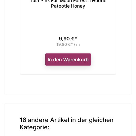
Tula Pink Full Moon Forest II Hootie
Rub
Patootie Honey
9,90 €*
Preis
19,80 €* / m
In den Warenkorb
16 andere Artikel in der gleichen
Kategorie: